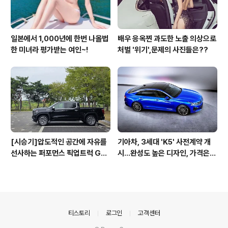
일본에서 1,000년에 한번 나올법
배우 응옥찐 과도한 노출 의상으로
한 미녀라 평가받는 여인~!
처벌 '위기',문제의 사진들은??
[시승기]압도적인 공간에 자유를
기아차, 3세대 'K5' 사전계약 개
선사하는 퍼포먼스 픽업트럭 GM
시...완성도 높은 디자인, 가격은
C 시에라 드날리
최고 3365만원
의안내
티스토리
로그인
고객센터