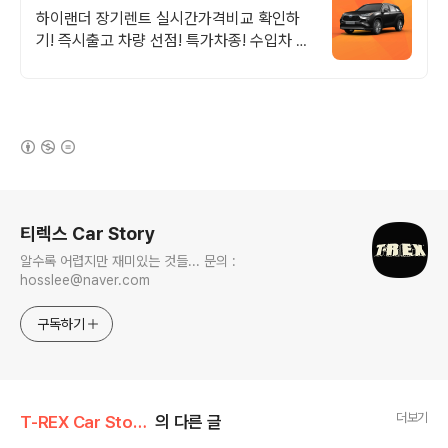
가차량 무료견적
하이랜더 장기렌트 실시간가격비교 확인하
기! 즉시출고 차량 선점! 특가차종! 수입차 최
대 할인 견적! 온라인계약! 최적가 프로모션
차량 빠른출고 선점하세요.
(새창열림)
로그 정보
티렉스 Car Story
알수록 어렵지만 재미있는 것들... 문의 :
hosslee@naver.com
구독하기
더보기
T-REX Car Story/Car 시승기
의 다른 글