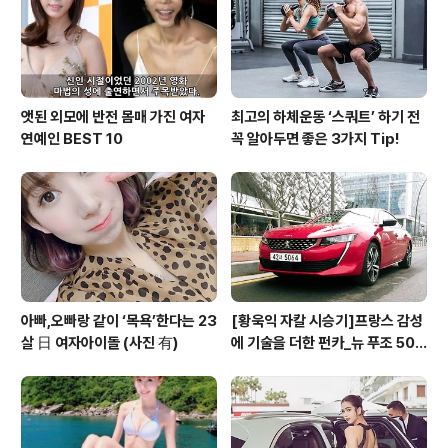
그 결과 2022년 수입 전기차 단일모델 최다 판매모델이
자, 최고의 인기모델로..
앳된 외모에 반전 몸매 가진 여자
최고의 하체운동 ‘스쿼트’ 하기 전
연예인 BEST 10
꼭 알아두면 좋은 3가지 Tip!
아빠,오빠랑 같이 ‘목욕’한다는 23
[황욱익 자칼 시승기]프랑스 감성
살 日 여자아이돌 (사진 有)
에 기술을 더한 펀카_뉴 푸조 508
GT 시승기