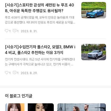
[시승기]스포티한 감성의 세련된 뉴 푸조 40
8, 아쉬운 독특한 주행감도 용서될까?
글 내용
푸조 408이 공개되었을 때, 모두의 반응은 놀라움과 기대
감으로 충만했다. 에디터의 반응도 푸조의 새로운 도약을
이뤄질 가능성이 높은 모델로 평가했다. 실제로 그런 궁금
1
1
2023. 8. 31.
함으로 브랜드 신모델 공개행사에 거의 참석하지 않는 에
디터는 현장을 방문하여 실모델을 확인하며 가능성을 확인
했다. 모델은 사진으로 본 이상으로 쌔근하고 개성이 강했
[시승기]수입전기차 폴스타2, 모델3, BMW i
고, 최근 트렌드인 날렵한 쿠페스타일의 크로스오버 디자
인으로 좋은 반응이 예상됐다. 이런 반응은 스텔란티스의
4 비교, 폴스타2 추천하는 이유 3가지
글 내용
자신감으로 표출되며 뉴 408은 ‘베이비 스포츠카’로 불릴
전기차 전성시대다. 최근 5년 사이에 전기차를 구매하겠다
정도로 역동적인 디자인, 탁월한 주행 성능, 세단과 SUV의
는 구매의사가 극적으로 늘어나고 있고, 전기차 비중이 놀
강점을 모두 즐길 수 있는 활용성, 최신 편의·안전 사양, 다
라울 정도로 높아지고 있다. 그 시작은 누가 뭐라해도 테슬
양한 첨단 기술 등 프리미엄 차량의 강점을 모두 제공한다
1
1
2023. 8. 29.
라 모델들의 약진였고, 대중적인 인지도를 갖게 된 것은 테
고 표현했다. 푸조의 새로운 도약을 ..
슬라 모델3의 높은 인기와 관심 덕이라고 하여도 과언이
아니다. 누구도 꺾지 못 할 거 같던 테슬라의 인기와 판매를
주춤하게 하는 모델이 2022년 1월 출시했다. 출시하자마
자 환경부 주최의 ‘EV 어워즈 2022’에서 ‘올해의 전기 세
이 블로그 인기글
단’에 선정되고, 한국수입자동차협회(KAIDA) 집계 기준 4
월과 7월에는 수입 전기차 판매 모델 1위를 기록하는 등의
뛰어난 상품성을 인정받으며 소비자들의 선택을 받았다.