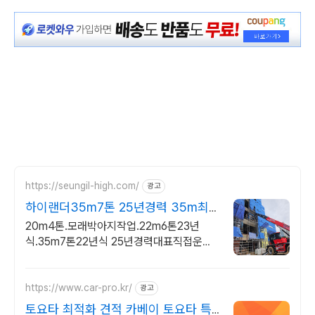
https://seungil-high.com/
광고
하이랜더35m7톤 25년경력 35m최
신하이랜더전화상담환영
20m4톤.모래박아지작업.22m6톤23년
식.35m7톤22년식 25년경력대표직접운행
석고보드 석재 모래 등 건축자재 공장기계 양
중 렌탈(고소작업대)양중도 가능합니다.
https://www.car-pro.kr/
광고
토요타 최적화 견적 카베이 토요타 특