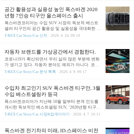
8단 자동 변속기와 조합되어 도심 속 저..
을 이어가고 있다. 티구안은 폭스바겐 고유의 탄탄한
주행 성능과 기본기, 검증된 안전성과 최첨단 운전자
공간 활용성과 실용성 높인 폭스바겐 2020
보조 시스템, 경제성을 고루 갖춰 국산, 수입차 관계
년형 7인승 티구안 올스페이스 출시
없이 3-4천만원대 SUV를 고려하는 이들에게 큰 인기
폭스바겐코리아는 수입 SUV 시장의 독보적 베스트
를 얻고 있다. 고객들이 티구안에 주목하는 또 다른
셀러 티구안의 공간 활용성 및 실용성을 극대화한 20
이유가 하나 더 있다. 티구안 오너들은 기존 오너들
20년형 티구안 올스페이스(Tiguan Allspace) 7인승 모
T-REX Car Story/Car 신차
2020. 4. 24. 09:10
의 추천으로 구매를 결정하는 경우가 많은데, 그 결
델을 출시하고, 오는 5월부터 본격 인도를 실시한다.
정적인 요인은 바로 국산차와 대비해도 뒤지지 않는
2020년형 티구안 올스페이스는 폭스바겐코리아가 20
유지보수 비용에 있다. 실제로 차량을 운행하는 데
05년 한국 시장 진출 이후 최초로 도입하는 7인승 모
자동차 브랜드를 가상공간에서 경험한다.
드는 총 소유비용(TCO)에 가장 큰..
델로, 재작년 티구안 올스페이스의 5인승 모델 출시
코로나19가 확산되면서 우리 삶의 많은 부분에 변화
이후 지속됐던 고객들의 요구를 반영해 7인승 버전
가 생기고 있다. 자동차 분야도 예외가 아니다. 코로
으로 출시된다. 7인승 티구안 올스페이스는 3열 시트
나19의 영향으로 사회적 거리두기를 지키기 위한 제
T-REX Car Story/Car 분석 톡톡
2020. 4. 9. 09:17
도입으로 5인승 대비 한층 더 높은 공간 활용성을 자
네바 모터쇼가 온라인모터쇼로 바뀌고, 부산모터쇼
랑하며, 일상생활뿐만 아니라 아웃도어 액티비티까
와 파리모터쇼가 취소되고, 신차 출시를 온라인으로
지 다양한 라이프스타일에 최적화된 모델이다. 폭스
중계하는 방식으로 바뀌게 되었다. 많은 소비자를 만
수입차 최고인기 SUV 폭스바겐 티구안, 3월
바겐 티구안 올스페이스는 이미 전 세대 대비 실내공
날 수 있는 자리가 줄어든다는 것은 자동차 판매에
수입 베스트셀링카 등극
간이 커진 2세대 티구안의 플랫폼을 ..
영향을 끼치고, 브랜드를 알릴 수 있는 기회가 줄어
폭스바겐코리아가 지난해 10월 말부터 본격 인도를
든다는 것이다. 브랜드 입장에서는 홍보 마케팅에 큰
개시한 독보적인 베스트셀링 SUV, ‘2020년형 티구
차질을 불러모으고 있는 상황이다. 이런 분위기를 적
안’이 지난 3월 총 1,022대가 판매되며 전체 수입차
T-REX Car Story/Car 시장&업계이야기
2020. 4. 7. 10:11
극적으로 돌파하기 위한 방법으로 브랜드와 모델을
시장 월간 베스트셀링카 1위를 기록했다. 폭스바겐
온라인으로 소개하는 가상공간이 속속 공개되고 있
티구안은 전 세계적으로 500만대 이상 판매된 글로
어 눈길을 끈다. 폭스바겐은 온라인에서 브랜드의 새
벌 베스트셀링 SUV이자, 한국 수입차 시장에서도 지
폭스바겐 전기차의 미래, ID.스페이스 비전
로운 모델들을 가상 현실로 체험할 수 있는 “버추얼