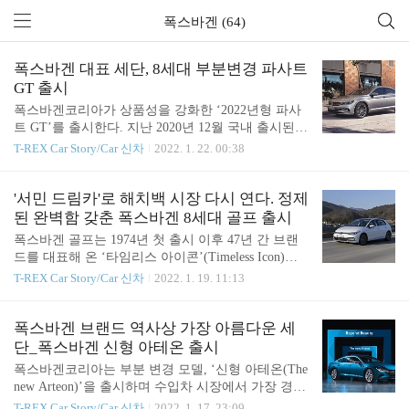
폭스바겐 (64)
폭스바겐 대표 세단, 8세대 부분변경 파사트
GT 출시
폭스바겐코리아가 상품성을 강화한 ‘2022년형 파사
트 GT’를 출시한다. 지난 2020년 12월 국내 출시된 8
세대 부분변경 모델 파사트 GT는 폭스바겐 모델 최
T-REX Car Story/Car 신차
2022. 1. 22. 00:38
초로 적용된 통합 운전자 보조시스템 ‘IQ.드라이
브’를 비롯, 인터랙티브 라이팅 시스템 ‘IQ.라이트-L
ED 매트릭스 헤드라이트’ 등이 적용되어 진일보한
'서민 드림카'로 해치백 시장 다시 연다. 정제
스마트 비즈니스 세단의 기준을 제시하며 국내 소비
된 완벽함 갖춘 폭스바겐 8세대 골프 출시
자에게 꾸준한 인기를 구가하고 있다. 이번에 출시된
폭스바겐 골프는 1974년 첫 출시 이후 47년 간 브랜
‘2022년형 파사트 GT’는 기존 연식 모델의 혁신적인
드를 대표해 온 ‘타임리스 아이콘’(Timeless Icon)이
기술 및 편의 사양을 그대로 채택하면서도 새로운 E
자 현재까지 3,500만 대 이상 판매된 폭스바겐의 핵
T-REX Car Story/Car 신차
2022. 1. 19. 11:13
A288 evo 엔진을 탑재해 성능과 효율을 높이고, 한국
심 모델이다. 한국에서도 2005년 법인 설립 이후 누
고객들이 선호하는 사양들을 적용해 상품성을 강화
적판매량 47,283대를 기록하며 폭스바겐코리아의 성
한 점이 특징이다. 2022년형 파사트 GT는 혁신적인
장을 이끈 주역이기도 하다. 신형 8세대 골프는 반세
폭스바겐 브랜드 역사상 가장 아름다운 세
‘트윈도징 테크놀로지’가 장착..
기에 걸친 골프의 헤리티지를 계승하면서도 깔끔하
단_폭스바겐 신형 아테온 출시
고 정제된 라인, 완벽한 비율과 다이내믹한 실루엣으
폭스바겐코리아는 부분 변경 모델, ‘신형 아테온(The
로 과거와 미래가 공존하는 골프만의 디자인 언어를
new Arteon)’을 출시하며 수입차 시장에서 가장 경쟁
정립했다. 인테리어는 운전자 중심의 인체공학적 설
이 치열한 세단 시장 공략에 나선다. 아테온은 예술
T-REX Car Story/Car 신차
2022. 1. 17. 23:09