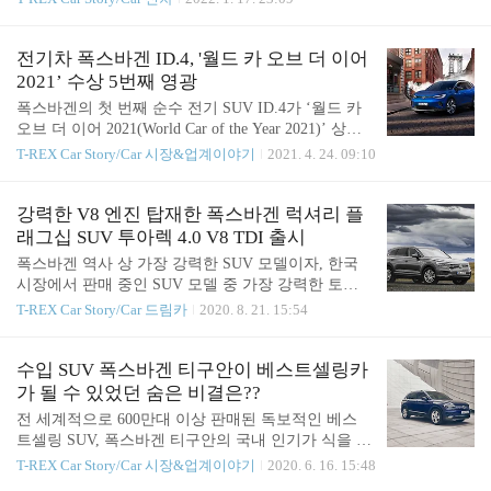
계와 한층 진화된 디지털화를 통해 미래 지향적으로
적 디자인을 상징하는 ‘아트(Art)’와 영속성을 상징
업그레이드 됐다. 10.25인치 고해상도 ‘디지털 콕핏
하는 ‘이온(Eon)’의 합성어로, 폭스바겐의 새로운 디
프로’와 10인치 ‘MIB3 디스커버 프로’ 인포테인먼트
자인 DNA를 대변하는 모델이자 세단 라인업의 플래
전기차 폭스바겐 ID.4, '월드 카 오브 더 이어
시스템, 직관적인 ‘터치식..
그십 역할을 담당하고 있다. 아테온은 한국 시장에 2
2021’ 수상 5번째 영광
018년 12월 첫 선을 보인 이후 3040 젊은 고객층의 까
폭스바겐의 첫 번째 순수 전기 SUV ID.4가 ‘월드 카
다로운 취향을 두루 만족시키며 두터운 고객 층을 형
오브 더 이어 2021(World Car of the Year 2021)’ 상을
성했다. 그 결과 한국은 아테온의 세계 3대 시장으로
수상했다. ‘월드 카 오브 더 이어’ 는 전세계 24개국,
T-REX Car Story/Car 시장&업계이야기
2021. 4. 24. 09:10
자리매김했다. 이번에 선보인 신형 아테온은 아름다
93명의 전문기자가 심사위원으로 참여해 전 세계에
움을 넘어 세단의 편안함, 스포츠카의 날렵함, 일상
서 출시된 신차 중 가장 혁신적인 차를 선정하는 가
에서의 탁월한 실용성을 모두 겸비했다. 더욱 뚜렷해
장 권위를 인정받는 상이다. 폭스바겐 브랜드의 CEO
강력한 V8 엔진 탑재한 폭스바겐 럭셔리 플
진 전면부 디자인과 날렵..
랄프 브란트슈타터(Ralf Brandsttter)는 “ID.4가 ‘월드
래그십 SUV 투아렉 4.0 V8 TDI 출시
카 오브 더 이어’로 선정된 것을 굉장히 기쁘게 생각
폭스바겐 역사 상 가장 강력한 SUV 모델이자, 한국
한다. 자동차 업계에서 가장 중요한 상을 받았다는
시장에서 판매 중인 SUV 모델 중 가장 강력한 토크
부분에서뿐만 아니라, 폭스바겐의 뛰어난 팀원들이
를 자랑하는 럭셔리 플래그십 SUV, ‘신형 투아렉 4.0
T-REX Car Story/Car 드림카
2020. 8. 21. 15:54
훌륭한 아이디어를 실현해 냈다는 점을 심사위원단
V8 TDI(The new Touareg 4.0 V8 TDI)’를 공식 출시하
으로부터 인정받은 결과이기 때문”이라며 “ID.4는 글
고 본격적인 판매를 시작한다. 폭스바겐 신형 투아렉
로벌 시장을 겨냥한 전기차로 전 세계 시..
4.0 V8 TDI는 폭발적인 힘을 갖춘 4.0리터(3,956 cc)
수입 SUV 폭스바겐 티구안이 베스트셀링카
V8 엔진을 장착해 강력한 드라이빙 퍼포먼스를 선사
가 될 수 있었던 숨은 비결은??
한다. 한국 시장에서 판매 중인 SUV 모델 중 가장 강
전 세계적으로 600만대 이상 판매된 독보적인 베스
력한 91.8kg.m (900Nm, 1,250rpm~3,250rpm)의 최대
트셀링 SUV, 폭스바겐 티구안의 국내 인기가 식을 줄
토크와 421마력(421ps, 3,500rpm~5,000rpm)의 최고
을 모른다. 지난 3, 4월 수입차 전체 베스트셀링 1위
T-REX Car Story/Car 시장&업계이야기
2020. 6. 16. 15:48
출력을 내는 V8 TDI 엔진은 상시 사륜구동 시스템과
를 기록, 지난 5월까지 약 4천여 대가 판매 되며 명성