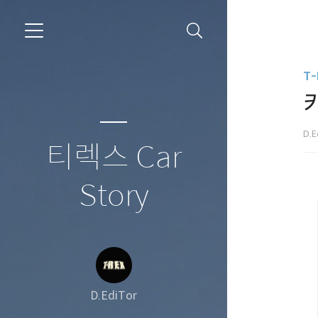
T-
D.E
티렉스 Car
Story
D.EdiTor