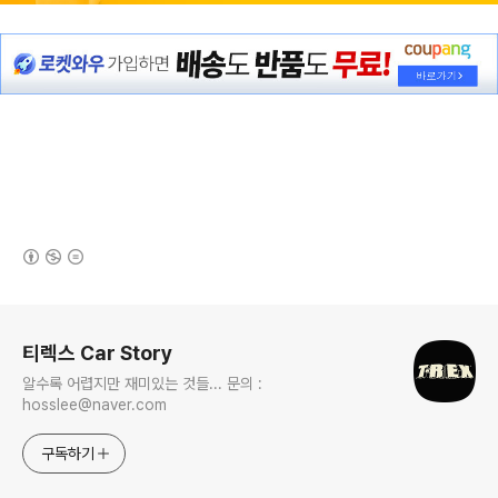
(새창열림)
로그 정보
티렉스 Car Story
알수록 어렵지만 재미있는 것들... 문의 :
hosslee@naver.com
구독하기