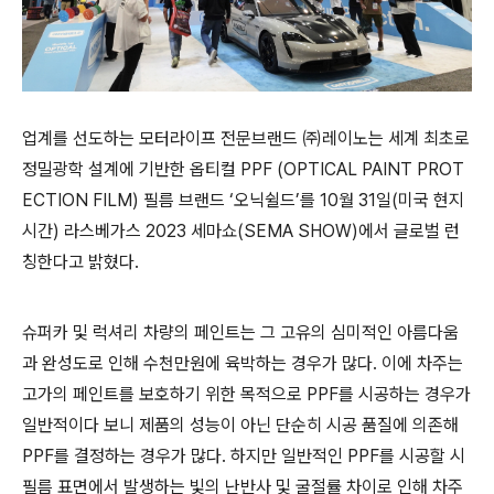
업계를 선도하는 모터라이프 전문브랜드 ㈜레이노는 세계 최초로
정밀광학 설계에 기반한 옵티컬
PPF (OPTICAL PAINT PROT
ECTION FILM)
필름 브랜드
‘
오닉쉴드
’
를
10
월
31
일
(
미국 현지
시간
)
라스베가스
2023
세마쇼
(SEMA SHOW)
에서 글로벌 런
칭한다고 밝혔다
.
슈퍼카 및 럭셔리 차량의 페인트는 그 고유의 심미적인 아름다움
과 완성도로 인해 수천만원에 육박하는 경우가 많다
.
이에 차주는
고가의 페인트를 보호하기 위한 목적으로
PPF
를 시공하는 경우가
일반적이다 보니 제품의 성능이 아닌 단순히 시공 품질에 의존해
PPF
를 결정하는 경우가 많다
.
하지만 일반적인
PPF
를 시공할 시
필름 표면에서 발생하는 빛의 난반사 및 굴절률 차이로 인해 차주