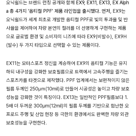
오닉쉴드는 브랜드 런칭 공개와 함께
EX9, EX11, EX13, EX Alph
a
총
4
가지
‘
옵티컬
PPF’
제품 라인업을 출시했다
.
먼저
,
EX9
는
오닉쉴드가 세계 최초로 개발한 옵티컬
PPF
로 빛의 투과율 및 반
사율을 제어하여 차량 본연의 컬러를 더 선명하게 구현하는 제품
으로 글로벌 환경 및 소비자의 니즈에 따라
EX9(
비발수
), EX9H
(
발수
)
두 가지 타입으로 선택할 수 있는 제품이다
.
EX11
는 모터스포츠 정신을 계승하여
EX9
의 옵티컬 기능은 유지
하되 내구성을 강화한 보호필름으로 트랙에서 고속주행을 즐기는
스포츠카를 타겟으로 제작했다
. PPF
업계에서는 보편적이지 않은
필름 두께인
250
㎛
(10mil)
로 만들어 시공성은 높이고 차량 보호
성능을 강화한 것이 특징이다
. EX13
는 일반적인
PPF
필름보다
1.
5
배 더 두꺼운
300μm(12mil)
의 필름 두께를 기반으로 험난한 오
프로드 주행 및 산업 현장 등 극한의 환경에서도 완벽한 차량 외관
보호성능을 구현한다
.