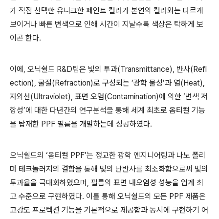
가 직접 선택한 유니크한 페인트 컬러가 본연의 컬러와는 다르게
보이거나 빠른 변색으로 인해 시간이 지날수록 색상은 탁하게 보
이곤 한다
.
이에
,
오닉쉴드
R&D
팀은 빛의 투과
(Transmittance),
반사
(Refl
ection),
굴절
(Refraction)
로 구성되는
‘
광학 물성
’
과 열
(Heat),
자외선
(Ultraviolet),
표면 오염
(Contamination)
에 의한
‘
변색 저
항성
’
에 대한 다년간의 연구분석을 통해 세계 최초로 옵티컬 기능
을 탑재한
PPF
필름을 개발하는데 성공하였다
.
오닉쉴드의
‘
옵티컬
PPF’
는 정교한 광학 엔지니어링과 나노 폴리
머 테크놀러지의 결합을 통해 빛의 난반사를 최소화함으로써 빛의
투과율을 극대화하였으며
,
필름의 표면 내오염성 성능을 업계 최
고 수준으로 구현하였다
.
이를 통해 오닉쉴드의 모든
PPF
제품은
고강도 프로텍션 기능을 기본적으로 제공함과 동시에 구현하기 어