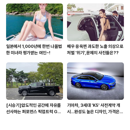
GT 시승기
일본에서 1,000년에 한번 나올법
배우 응옥찐 과도한 노출 의상으로
한 미녀라 평가받는 여인~!
처벌 '위기',문제의 사진들은??
[시승기]압도적인 공간에 자유를
기아차, 3세대 'K5' 사전계약 개
선사하는 퍼포먼스 픽업트럭 GM
시...완성도 높은 디자인, 가격은
C 시에라 드날리
최고 3365만원