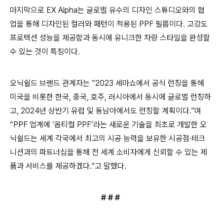
마지막으로
EX Alpha
는 글로벌 유수의 디자인 스튜디오와의 협
업을 통해 디자인된 컬러와 패턴이 적용된
PPF
필름이다
.
고강도
프로텍션 성능을 제공함과 동시에 유니크한 차량 스타일을 완성할
수 있는 것이 특징이다
.
오닉쉴드 브랜드 관계자는
“2023
세마쇼에서 공식 런칭을 통해
미국을
비롯한
한국
,
중국
,
호주
,
러시아에서
동시에
글로벌 런칭하
고
, 2024
년
상반기
유럽 및 동남아에서도 런칭할 계획이다
.”
며
“PPF
업계에
‘옵티컬
PPF
’라는
새로운 기술을 최초로 개발한 오
닉쉴드는 세계 각국에서 최고의 시공
능력을
보유한
시공점
∙
테크
니션과의 파트너십을
통해 전 세계 소비자에게 신뢰할 수 있는
제
품과 서비스를
제공하겠다
.”
고 말했다
.
# # #