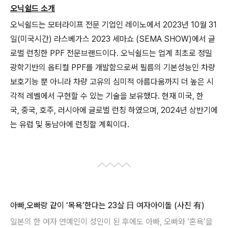
오닉쉴드 소개
오닉쉴드는 모터라이프 전문 기업인 레이노에서
2023
년
10
월
31
일
(
미국시간
)
라스베가스
2023
세마쇼
(SEMA SHOW)
에서 글
로벌 런칭한
PPF
전문브랜드이다
.
오닉쉴드는 업계 최초로 정밀
광학기반의 옵티컬
PPF
를 개발함으로써 필름의 기본성능인 차량
보호기능 뿐 아니라 차량 고유의 심미적 아름다움까지 더 높은 시
각적 레벨에서 구현할 수 있는 기술을 보유했다
.
현재 미국
,
한
국
,
중국
,
호주
,
러시아에
글로벌 런칭 하였으며
, 2024
년 상반기에
는 유럽 및 동남아에 런칭할 계획이다
.
아빠,오빠랑 같이 ‘목욕’한다는 23살 日 여자아이돌 (사진 有)
일본의 한 여자 연예인이 성인이 된 후에도 아빠, 오빠와 ‘혼욕’을