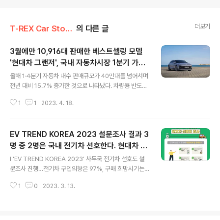
더보기
T-REX Car Story/Car 시장&업계이야기
의 다른 글
3월에만 10,916대 판매한 베스트셀링 모델
'현대차 그랜저', 국내 자동차시장 1분기 가장
글 내용
많이 팔렸다
올해 1·4분기 자동차 내수 판매규모가 40만대를 넘어서며
전년 대비 15.7% 증가한 것으로 나타났다. 차량용 반도체
수급난 개선으로 생산이 늘어나면서 인도 기간이 짧아진
1
1
2023. 4. 18.
영향으로 분석된다. 올해 들어 가장 많이 팔린 자동차는 현
대자동차의 기함급 차량인 그랜저(사진)로 집계됐다. 다만
계속된 고금리 영향으로 자동차 수요가 위축되고 있다는
EV TREND KOREA 2023 설문조사 결과 3
점은 변수로 꼽힌다. 5일 카이즈유 데이터 연구소와 자동
차 업계에 따르면 올 1·4분기 자동차 내수 판매량은 45만
명 중 2명은 국내 전기차 선호한다. 현대차 전
글 내용
2539대를 기록했다. 지난해 같은 기간 대비 15.7% 증가
기차 브랜드 선호도 3년 연속 1등
l ‘EV TREND KOREA 2023’ 사무국 전기차 선호도 설
한 수치다. 이 가운데 승용차가 38만2842대 팔려 13.6%
문조사 진행…전기차 구입의향은 97%, 구매 희망시기는
늘었고, 상용차도 6만9697대로 집계돼 28.6% 증가했
3년 이내(60%), 희망가격은 5,700만원 이하(88%) 선
다. 특히 하이브리드카와 전기차 등 친환경차와 휘발유차
1
0
2023. 3. 13.
호 l 전기차 구입 시 고려사항 ‘최대 주행거리(26%)’, '차량
중심으로 판매가 늘..
가격(24%)', ‘충전소 설치(19%)’, 구매보조금(17%) 순으
로 나타나 l 전기차 이용 공공 에티켓 의식 질문에 ‘낮다’(2
4%→21%)’, ‘높다(32%→35%)’ 비율 변화, 전기차 충전