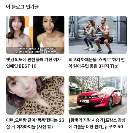
방해 금지법 인지 79%로 매년 상승 중 l 전기차 정책 관련
이 블로그 인기글
충전인프라(49%), 구매지원 확대(35%), 운행 혜택(1
5%) 순으로 늘어나길 희망 l 전기차 선호 브랜드는 현대차
(43%), 기아(18%), 테슬라(14%), BMW(8%) 등 순으로
나타나, 현..
앳된 외모에 반전 몸매 가진 여자
최고의 하체운동 ‘스쿼트’ 하기 전
연예인 BEST 10
꼭 알아두면 좋은 3가지 Tip!
아빠,오빠랑 같이 ‘목욕’한다는 23
[황욱익 자칼 시승기]프랑스 감성
살 日 여자아이돌 (사진 有)
에 기술을 더한 펀카_뉴 푸조 508