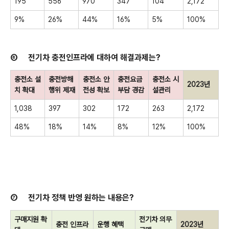
195
556
970
347
104
2,172
9%
26%
44%
16%
5%
100%
⑥
전기차 충전인프라에 대하여 해결과제는
?
충전소 설
충전방해
충전소 안
충전요금
충전소 시
2023
년
치 확대
행위 제재
전성 확보
부담 경감
설관리
1,038
397
302
172
263
2,172
48%
18%
14%
8%
12%
100%
⑦
전기차 정책 반영 원하는 내용은
?
구매지원 확
전기차 의무
충전 인프라
운행 혜택
2023
년