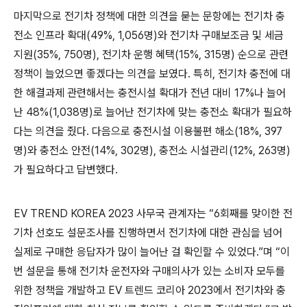
마지막으로 전기차 정책에 대한 의견을 묻는 문항에는 전기차 충
전소 인프라 확대
(49%, 1,056
명
)
와 전기차 구매보조금 및 세금
지원
(35%, 750
명
),
전기차 운행 혜택
(15%, 315
명
)
순으로 관련
정책이 늘었으면 좋겠다는 의견을 보였다
.
특히
,
전기차 충전에 대
한 해결과제 관련해서는 충전시설 확대가 전년 대비
17%
나 늘어
난
48%(1,038
명
)
로 늘어난 전기차에 맞는 충전소 확대가 필요하
다는 의견을 줬다
.
다음으로 충전시설 이용불편 해소
(18%, 397
명
)
와 충전소 안전
(14%, 302
명
),
충전소 시설관리
(12%, 263
명
)
가 필요하다고 답변했다
.
EV TREND KOREA 2023
사무국 관계자는
“6
회째를 맞이한 전
기차 선호도 설문조사를 진행하면서 전기차에 대한 관심을 넘어
실제로 구매한 응답자가 많이 늘어난 걸 확인할 수 있었다
.”
며
“
이
번 설문을 통해 전기차 운전자와 구매의사가 있는 소비자 모두를
위한 정책을 개발하고
EV
트렌드 코리아
2023
에서 전기차와 충