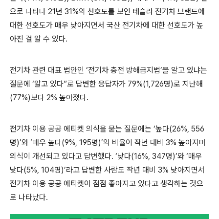
으로 나타나
21
년
31%
의 선호도를 보인 테슬라 전기차 브랜드에
대한 선호도가 매우 낮아지면서 국산 전기차에 대한 선호도가 높
아진 걸 알 수 있다
.
전기차 관련 대표 법안인
‘
전기차 충전 방해금지법
’
을 알고 있냐는
질문에
‘
알고 있다
”
로 답변한 응답자가
79%(1,726
명
)
로 지난해
(77%)
보다
2%
높아졌다
.
전기차 이용 공공 에티켓 의식을 묻는 질문에는
‘
높다
(26%, 556
명
)’
와
‘
매우 높다
(9%, 195
명
)’
의 비율이 작년 대비
3%
높아지며
의식이 개선되고 있다고 답변했다
. ‘
낮다
(16%, 347
명
)’
와
‘
매우
낮다
(5%, 104
명
)’
라고 답변한 사람도 작년 대비
3%
낮아지면서
전기차 이용 공공 에티켓이 점점 좋아지고 있다고 생각하는 것으
로 나타났다
.