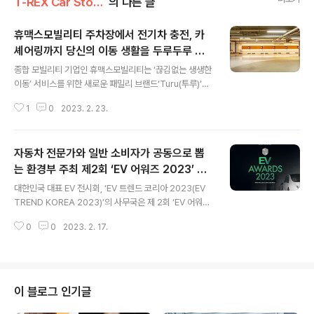
T-REX Car Story/Car 시장&업계이야기
의 다른 글
휴맥스모빌리티 주차장에서 전기차 충전, 카
셰어링까지 당신의 이동 생활을 두루두루 잇
글 내용
다. 모빌리티 브랜드 ‘Turu(투루)’ 공식 런칭
종합 모빌리티 기업인 휴맥스모빌리티는 ‘끊김없는 생생한
이동’ 서비스를 위한 새로운 패밀리 브랜드‘Turu(투루)’의
시작을 발표하며, 새로운 로고를 공개한다고 금일 23일
1
0
2023. 2. 23.
(목) 밝혔다. 지난 2016년 벤처 1세대 대표기업 휴맥스의
자회사로 설립된 휴맥스모빌리티는 모빌리티 핵심 거점인
주차장 공간의 모빌리티 HUB 혁신을 목표로 국내 No.1 주
자동차 전문가와 일반 소비자가 공동으로 뽑
차 운영 기업인 ‘하이파킹’ 중심으로 전기차 충전 서비스 및
토탈 솔루션 ‘휴맥스EV(이브이)’, 제주 No.1 충전 ‘제주전
는 환경부 주최 제2회 ‘EV 어워즈 2023’ 전
글 내용
기자동차서비스’, 카셰어링 ‘피플카’, B2B 카셰어링 ‘카플
기차 후보 8종 공개
대한민국 대표 EV 전시회, ‘EV 트렌드 코리아 2023(EV
랫’ 등 모빌리티 전반의 서비스로 확장해 나가며 차별화된
TREND KOREA 2023)’의 사무국은 제 2회 ‘EV 어워즈
종합 모빌리티 기업으로 성장하고 있다. 특히 휴맥스모빌
2023(EV AWARDS 2023)’ 개최 소식과 함께 ‘올해의
리티는 기존 B2B 중심에서 이제는 B2C 사업으로 확장하
0
0
2023. 2. 17.
전기차’ 후보 모델 8종을 공개했다. 2022년 신설된 ‘EV
며 새로운..
어워즈’는 ‘올해의 전기차’를 선정하는 전기차 특화 어워즈
로 시작을 했으며, 올해는 충전기와 EV 관련 혁신기술까지
확대하여 평가하는 EV 산업 특화 어워즈로 발전했다. 특히
미래 모빌리티 산업의 핵심인 전기차와 관련된 제품들을
이 블로그 인기글
전문가와 소비자가 함께 평가하여 더 좋은 품질과 혁신 기