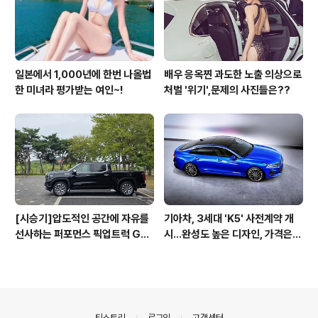
일본에서 1,000년에 한번 나올법
배우 응옥찐 과도한 노출 의상으로
한 미녀라 평가받는 여인~!
처벌 '위기',문제의 사진들은??
[시승기]압도적인 공간에 자유를
기아차, 3세대 'K5' 사전계약 개
선사하는 퍼포먼스 픽업트럭 GM
시...완성도 높은 디자인, 가격은
C 시에라 드날리
최고 3365만원
의안내
티스토리
로그인
고객센터