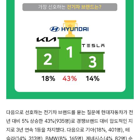
다음으로 선호하는 전기차 브랜드를 묻는 질문에 현대자동차가 전
년 대비
5%
상승한
43%(935
명
)
로 경쟁브랜드 대비 압도적인 지
지로
3
년 연속
1
등을 차지했다
.
다음으로 기아
(18%, 401
명
),
테
슬라
(14%, 313
명
), BMW(8%, 165
명
),
제네시스
(4%, 82
명
)
순