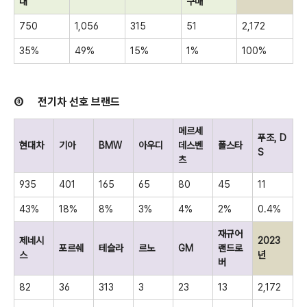
대
구매
750
1,056
315
51
2,172
35%
49%
15%
1%
100%
⑧
전기차 선호 브랜드
메르세
푸조
, D
현대차
기아
BMW
아우디
데스벤
폴스타
S
츠
935
401
165
65
80
45
11
43%
18%
8%
3%
4%
2%
0.4%
재규어
제네시
2023
포르쉐
테슬라
르노
GM
랜드로
스
년
버
82
36
313
3
23
13
2,172