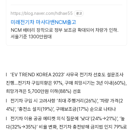
https://blog.naver.com/hdhae55
광고
미래전기차 마사다밴NCM출고
NCM 배터리 장착으로 정부 보조금 확대되어 차량가 인하.
서울기준 1300만원대
l
‘EV TREND KOREA 2023’
사무국 전기차 선호도 설문조사
진행
…
전기차 구입의향은
97%,
구매 희망시기는
3
년 이내
(60%),
희망가격은
5,700
만원 이하
(88%)
선호
l
전기차 구입 시 고려사항
‘
최대 주행거리
(26%)’, '
차량 가격
(2
4%)', ‘
충전소 설치
(19%)’,
구매보조금
(17%)
순으로 나타나
l
전기차 이용 공공 에티켓 의식 질문에
‘
낮다
’(24%
→
21%)’, ‘
높
다
(32%
→
35%)’
비율 변화
,
전기차 충전방해 금지법 인지
79%
로