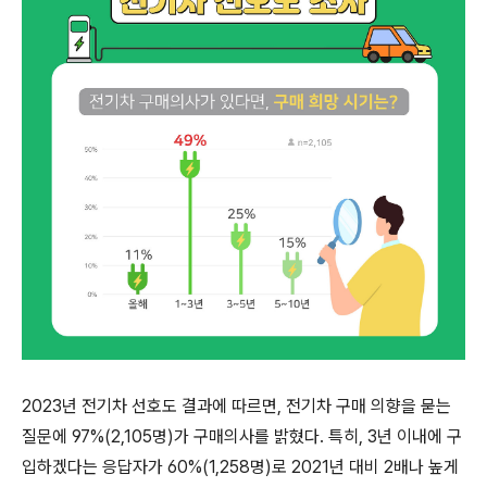
2023
년 전기차 선호도 결과에 따르면
,
전기차 구매 의향을 묻는
질문에
97%(2,105
명
)
가 구매의사를 밝혔다
.
특히
, 3
년 이내에 구
입하겠다는 응답자가
60%(1,258
명
)
로
2021
년 대비
2
배나 높게