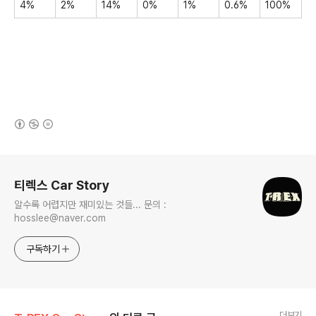
4%
2%
14%
0%
1%
0.6%
100%
(새창열림)
로그 정보
티렉스 Car Story
알수록 어렵지만 재미있는 것들... 문의 :
hosslee@naver.com
구독하기
더보기