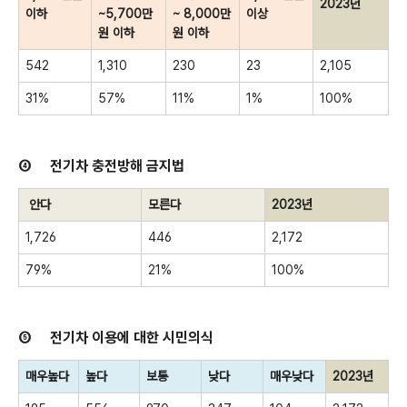
2023
년
이하
~5,700
만
~ 8,000
만
이상
원 이하
원 이하
542
1,310
230
23
2,105
31%
57%
11%
1%
100%
④
전기차 충전방해 금지법
안다
모른다
2023
년
1,726
446
2,172
79%
21%
100%
⑤
전기차 이용에 대한 시민의식
매우높다
높다
보통
낮다
매우낮다
2023
년