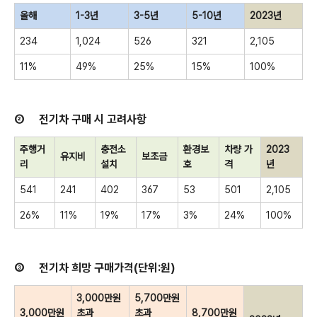
올해
1-3
년
3-5
년
5-10
년
2023
년
234
1,024
526
321
2,105
11%
49%
25%
15%
100%
②
전기차 구매 시 고려사항
주행거
충전소
환경보
차량 가
2023
유지비
보조금
리
설치
호
격
년
541
241
402
367
53
501
2,105
26%
11%
19%
17%
3%
24%
100%
③
전기차 희망 구매가격
(
단위
:
원
)
3,000
만원
5,700
만원
3,000
만원
초과
초과
8,700
만원