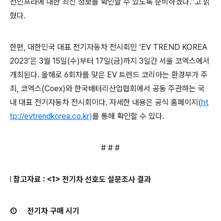
전인프라에 대한 최신 정보를 확인할 수 있도록 준비하겠다
.”
고 밝
혔다
.
한편
,
대한민국 대표 전기자동차 전시회인
‘EV TREND KOREA
2023’은
3
월
15
일
(
수
)
부터
17
일
(
금
)
까지
3
일간 서울 코엑스에서
개최된다
.
올해로
6
회차를 맞은
EV
트렌드 코리아는 환경부가 주
최
,
코엑스
(Coex)
와 한국배터리산업협회에서 공동 주관하는 국
내 대표 전기자동차 전시회이다
.
자세한 내용은 공식 홈페이지
(
ht
tp://evtrendkorea.co.kr)
를 통해 확인할 수 있다
.
# # #
l
참고자료
: <1>
전기차 선호도 설문조사 결과
①
전기차 구매 시기