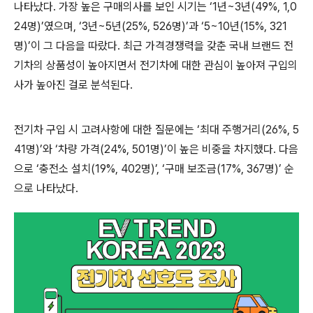
나타났다
.
가장 높은 구매의사를 보인 시기는
‘1
년
~3
년
(49%, 1,0
24
명
)’
였으며
, ‘3
년
~5
년
(25%, 526
명
)’
과
‘5~10
년
(15%, 321
명
)’
이 그 다음을 따랐다
.
최근 가격경쟁력을 갖춘 국내 브랜드 전
기차의 상품성이 높아지면서 전기차에 대한 관심이 높아져 구입의
사가 높아진 걸로 분석된다
.
전기차 구입 시 고려사항에 대한 질문에는
‘
최대 주행거리
(26%, 5
41
명
)’
와
‘
차량 가격
(24%, 501
명
)’
이 높은 비중을 차지했다
.
다음
으로
‘
충전소 설치
(19%, 402
명
)’, ‘
구매 보조금
(17%, 367
명
)’
순
으로 나타났다
.