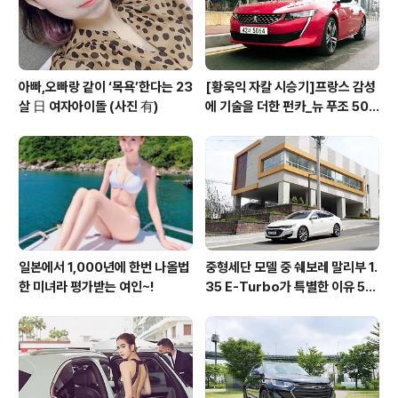
아빠,오빠랑 같이 ‘목욕’한다는 23
[황욱익 자칼 시승기]프랑스 감성
살 日 여자아이돌 (사진 有)
에 기술을 더한 펀카_뉴 푸조 508
GT 시승기
일본에서 1,000년에 한번 나올법
중형세단 모델 중 쉐보레 말리부 1.
한 미녀라 평가받는 여인~!
35 E-Turbo가 특별한 이유 5가
지_시승기