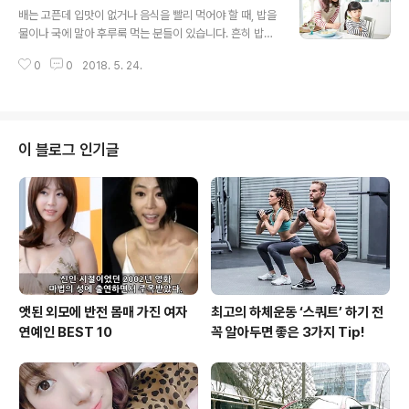
알아보도록 하겠습니다.당신의 척추를 위협한다! 책상에
배는 고픈데 입맛이 없거나 음식을 빨리 먹어야 할 때, 밥을
엎드려 자는 습관 직장인이나 학생들은 책상에 엎드려 쪽
물이나 국에 말아 후루룩 먹는 분들이 있습니다. 흔히 밥을
잠을 청하는 경우가 많습니다. 그런데 이러한 수면자세는
마신다고도 표현하는데요, 무심코 먹는 ‘말아먹는 밥’은 건
다음과 같은 문제를 일으킬 수 있는데요.허리에 많은 힘이
0
0
2018. 5. 24.
강에 해로운 영향을 줄 수도 있어 주의가 필요합니다. 말아
가해져 척추와 허리근육에 부담을 준다.허리와 목이 자연
먹는 밥에는 어떠한 문제가 있는지 하나씩 살펴보도록 하
스럽게 틀어져 뼈나 관절에 변형이 생긴다.목과 ..
겠습니다.말아먹는 밥, 이래서 문제다(1)음식은 치아를 통
해 잘게 부서지고, 침과 섞여야 소화가 잘 됩니다. 그런데
마시는 밥은 이러한 과정 없이 위와 소장으로 음식물이 넘
이 블로그 인기글
어가 소화불량을 일으킬 수 있습니다. 심할 경우 위가 무기
력해지고 아래로 늘어지는 ‘위하수증’이 생기기도 합니다.
말아먹는 밥, 이래서 문제다(2)밥을 말아서 먹으면 보통 식
사를 빨리하게 되는데, 빠른 식사는 비만의 위험을 커지게
합니다. 식사시간이 5분..
앳된 외모에 반전 몸매 가진 여자
최고의 하체운동 ‘스쿼트’ 하기 전
연예인 BEST 10
꼭 알아두면 좋은 3가지 Tip!