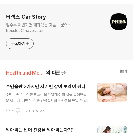
로그 정보
티렉스 Car Story
알수록 어렵지만 재미있는 것들... 문의 :
hosslee@naver.com
구독하기
더보기
Health and Medicine
의 다른 글
수면습관 3가지만 지키면 잠이 보약이 된다.
글 내용
수면부족은 극심한 피로감을 유발해 삶의 질을 떨어뜨릴
뿐 아니라, 비만 및 각종 만성질환의 위험성을 높일 수 있습
니다. 그래서 수면부족이 흡연만큼이나 건강에 해롭다고
2
1
2018. 5. 27.
이야기하는 전문가들도 있는데요. 여기에 더해 나도 모르
게 가지고 있던 수면습관들이 건강에 나쁜 영향을 줄 수 있
어 주의가 필요합니다. 우리의 건강을 위협하는 나쁜 수면
말아먹는 밥이 건강을 말아먹는다??
습관에는 어떤 것들이 있는지, 또 어떻게 개선할 수 있는지
글 내용