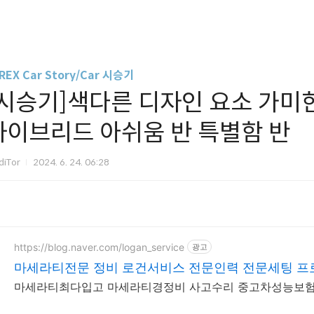
REX Car Story/Car 시승기
[시승기]색다른 디자인 요소 가미
하이브리드 아쉬움 반 특별함 반
diTor
2024. 6. 24. 06:28
https://blog.naver.com/logan_service
광고
마세라티전문 정비 로건서비스 전문인력 전문세팅 프
마세라티최다입고 마세라티경정비 사고수리 중고차성능보