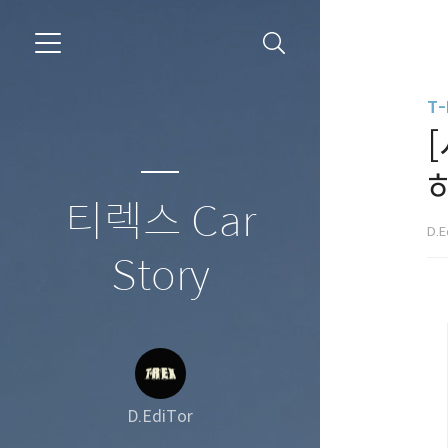
T-
티렉스 Car
D.E
Story
D.EdiTor