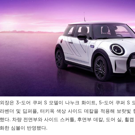
외장은 3-도어 쿠퍼 S 모델이 나누크 화이트, 5-도어 쿠퍼 S
라벤더 및 딥퍼플, 터키옥 색상 사이드 데칼을 적용해 보랏빛
했다. 차량 전면부와 사이드 스커틀, 후면부 데칼, 도어 실, 휠
화한 심볼이 반영됐다.