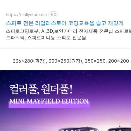
https://reallystore.net
광고
스피로 전문 리얼리스토어 코딩교육을 쉽고 재밌게
스피로코딩로봇, AI,3D,보안카메라 전자제품 전문샵 스피
트파워팩, 스피로미니등 스피로 전문몰
336x280(권장), 300x250(권장), 250x250, 200