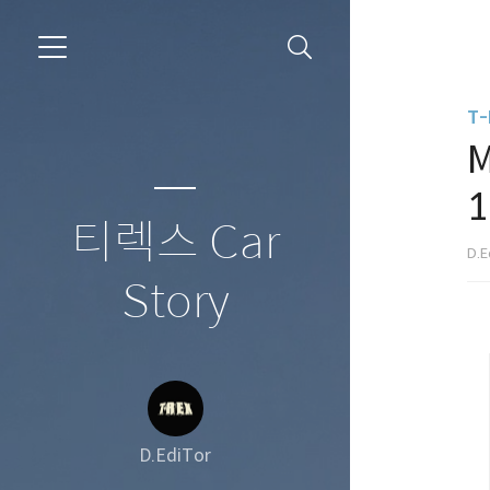
T-
M
티렉스 Car
D.E
Story
D.EdiTor