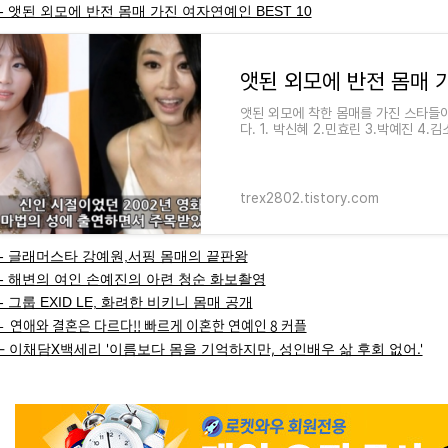
- 앳된 외모에 반전 몸매 가진 여자연예인 BEST 10
앳된 외모에 반전 몸매 가
앳된 외모에 착한 몸매를 가진 스타들이
다. 1. 박신혜 2.민효린 3.박예진 4.
민정 10.홍수현 [Odds and Ends]
trex2802.tistory.com
- 글래머스타 강예원,서핑 몸매의 끝판왕
- 해변의 여인 손예진의 아련 청순 화보촬영
- 그룹 EXID LE, 화려한 비키니 몸매 공개
- 연애와 결혼은 다르다!! 빠르게 이혼한 연예인 8 커플
- 이채담X백세리 '이름보다 몸을 기억하지만, 성인배우 삶 후회 없어.'