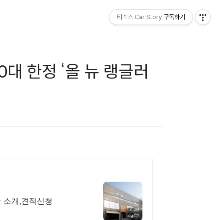
티렉스 Car Story
구독하기
50대 한정 ‘올 뉴 랭글러
장 소개,견적신청