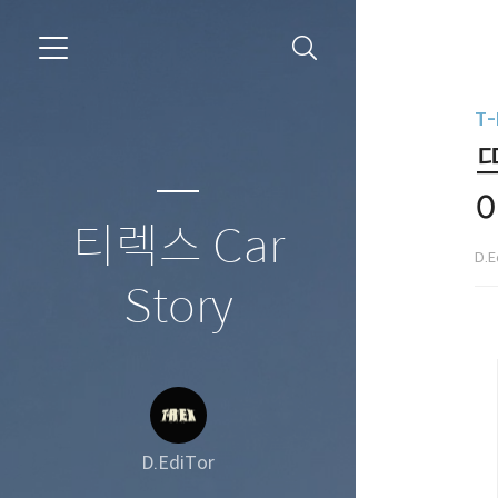
T-
뜨
티렉스 Car
D.E
Story
D.EdiTor