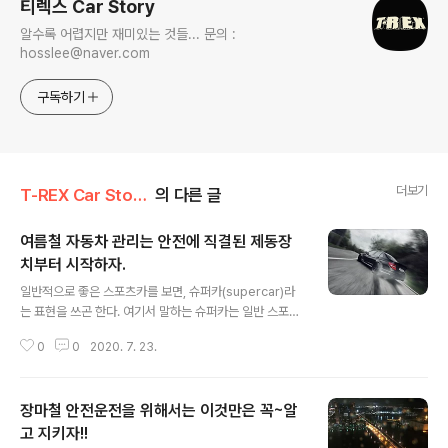
티렉스 Car Story
알수록 어렵지만 재미있는 것들... 문의 :
hosslee@naver.com
구독하기
더보기
T-REX Car Story/Car 정보&상식
의 다른 글
여름철 자동차 관리는 안전에 직결된 제동장
치부터 시작하자.
글 내용
일반적으로 좋은 스포츠카를 보면, 슈퍼카(supercar)라
는 표현을 쓰곤 한다. 여기서 말하는 슈퍼카는 일반 스포츠
카보다 성능 면에서 월등히 높고, 디자인 면에서도 희소성
0
0
2020. 7. 23.
을 가진 자동차를 의미한다. 스포츠카보다 뛰어난 성능이
란 명확한 기준이 있는 것은 아니지만, 높은 마력과 토크로
0-100km/h까지걸리는 시간처럼 순간가속이 좋은 차를
장마철 안전운전을 위해서는 이것만은 꼭~알
보통 슈퍼카라고 말한다. 하지만, 진정한 의미의 슈퍼카는
뛰어난 제동장치로 자동차가 안정적으로 멈추고, 드라이버
고 지키자!!
글 내용