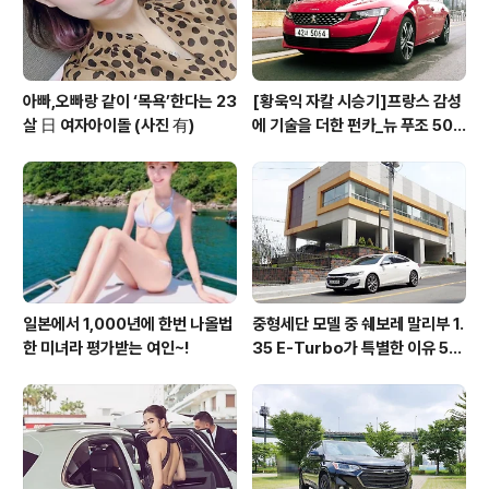
아빠,오빠랑 같이 ‘목욕’한다는 23
[황욱익 자칼 시승기]프랑스 감성
살 日 여자아이돌 (사진 有)
에 기술을 더한 펀카_뉴 푸조 508
GT 시승기
일본에서 1,000년에 한번 나올법
중형세단 모델 중 쉐보레 말리부 1.
한 미녀라 평가받는 여인~!
35 E-Turbo가 특별한 이유 5가
지_시승기