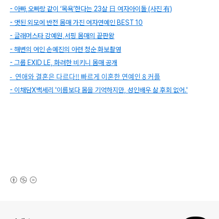
- 아빠,오빠랑 같이 ‘목욕’한다는 23살 日 여자아이돌 (사진 有)
- 앳된 외모에 반전 몸매 가진 여자연예인 BEST 10
- 글래머스타 강예원,서핑 몸매의 끝판왕
- 해변의 여인 손예진의 아련 청순 화보촬영
- 그룹 EXID LE, 화려한 비키니 몸매 공개
- 연애와 결혼은 다르다!! 빠르게 이혼한 연예인 8 커플
- 이채담X백세리 '이름보다 몸을 기억하지만, 성인배우 삶 후회 없어.'
(새창열림)
로그 정보