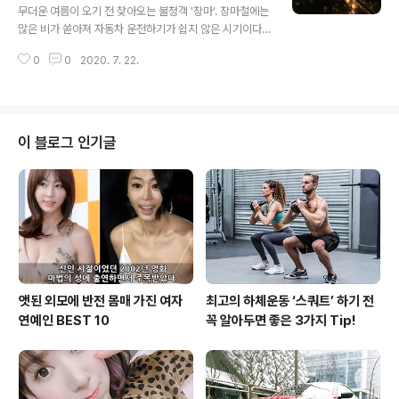
가 빠른 속도에서도 안전하게 제어할 수 있는 성능을 가진
무더운 여름이 오기 전 찾아오는 불청객 '장마'. 장마철에는
자동차를 말하는 것이 더 정확한 의미가 아닐까라는 생각
많은 비가 쏟아져 자동차 운전하기가 쉽지 않은 시기이다.
을 한다. 자동차 브랜드에서는 마력과 토크를 올리는 스피
폭우는 운전자 시야를 방해할 뿐 아니라, 비에 젖은 도로는
드를 높이는 기술보다 스피드를 조절하고 멈추게 하는 제
0
0
2020. 7. 22.
자동차의 제동거리를 2배 이상 늘려 안전운전을 힘들게 한
동기술이 훨씬 어려운 기술로 인정하고, ..
다. 이번 시간에는 다가오는 장마철 안전운전을 위한 자동
차 관리법과 운전요령을 소개한다. ​ 1. 자동차 와이퍼 비가
오는 날이면 존재감을 드러내는 자동차 와이퍼는 장마철이
오기 전에 꼭 사전체크 해야 하는 부품이다. 날씨가 좋은 평
이 블로그 인기글
상 시에는 사용빈도가 적기 때문에 소모성 부품인 와이퍼
의 정확한 상태를 파악하기 어렵다. 이 때에는 워셔액 분사
를 통해 와이퍼가 제대로 작동하는 지, 소음 없이 잘 닦이는
지 확인해보자. 자동차 앞유리에 분사한 워셔액이 제대로
안 닦이거나, 구동 ..
앳된 외모에 반전 몸매 가진 여자
최고의 하체운동 ‘스쿼트’ 하기 전
연예인 BEST 10
꼭 알아두면 좋은 3가지 Tip!