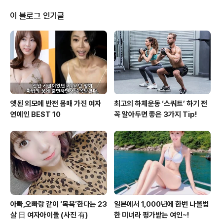
를 개척한 그랜드 체로키는 지난 1992년 등장해 2019년
상반기 기준 전 세계 누적 판매량 600만 대를 넘어선 지프
이 블로그 인기글
의 스테디셀러 모델이다. 2019년식 그랜드 체로키 리미티
드 3.0 터보 디젤 모델은 지프의 독보적인 오프로드 4X4
시스템은 물론, 럭셔리 세단 수준의 온로드 주행 성능까지
갖췄다. 또한, 전면 범퍼, 그릴 링, 루..
앳된 외모에 반전 몸매 가진 여자
최고의 하체운동 ‘스쿼트’ 하기 전
연예인 BEST 10
꼭 알아두면 좋은 3가지 Tip!
아빠,오빠랑 같이 ‘목욕’한다는 23
일본에서 1,000년에 한번 나올법
살 日 여자아이돌 (사진 有)
한 미녀라 평가받는 여인~!