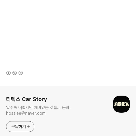
(새창열림)
로그 정보
티렉스 Car Story
알수록 어렵지만 재미있는 것들... 문의 :
hosslee@naver.com
구독하기