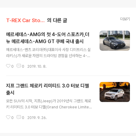
더보기
T-REX Car Story/Car 신차
의 다른 글
메르세데스-AMG의 첫 4-도어 스포츠카,더
뉴 메르세데스-AMG GT 쿠페 국내 출시
글 내용
메르세데스-벤츠 코리아㈜(대표이사 사장 디미트리스 실
라키스)가 새로운 차원의 드라이빙 경험을 선사하는 4-도
어 스포츠카 ‘더 뉴 메르세데스-AMG GT 4-도어 쿠페(T
0
0
2019. 10. 8.
he new Mercedes-AMG GT 4-Door Coupe)’의
GT 63 S 4MATIC+ 4-도어 쿠페와 GT 43 4MATIC
+ 4-도어 쿠페 2종을 국내에 공식 출시하며 프리미엄 고
지프 그랜드 체로키 리미티드 3.0 터보 디젤
성능 브랜드 메르세데스-AMG 라인업을 확장하고 나아가
고성능 시장에서의 입지를 더욱 공고히 해 나갈 것이라고
출시
글 내용
밝혔다. 프리미엄 고성능 브랜드 메르세데스-AMG가 독
모든 SUV의 시작, 지프(Jeep)가 2019년식 그랜드 체로
자 개발한 세 번째 모델이자 첫 번째 4-도어 스포츠카인 더
키 리미티드 3.0 터보 디젤(Grand Cherokee Limited
뉴 메르세데스-AMG GT 4-도어 쿠페는 도로 위의 레이
3.0 Turbo Diesel) 모델을 출시했다. 이로써 지프 그랜
스카(street legal racer)로 불린다. 독특한 디자인, ..
0
0
2019. 9. 26.
드 체로키는 가솔린 모델 3종과 디젤 모델 3종, 총 6개 트
림의 풀 라인업이 완성되어 국내 소비자들에게 더 넓은 선
택의 폭을 제공한다. '프리미엄 SUV'라는 새로운 세그먼트