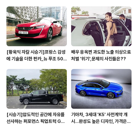
[황욱익 자칼 시승기]프랑스 감성
배우 응옥찐 과도한 노출 의상으로
에 기술을 더한 펀카_뉴 푸조 508
처벌 '위기',문제의 사진들은??
GT 시승기
[시승기]압도적인 공간에 자유를
기아차, 3세대 'K5' 사전계약 개
선사하는 퍼포먼스 픽업트럭 GM
시...완성도 높은 디자인, 가격은
C 시에라 드날리
최고 3365만원