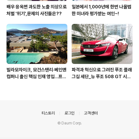
배우 응옥찐 과도한 노출 의상으로
일본에서 1,000년에 한번 나올법
처벌 '위기',문제의 사진들은??
한 미녀라 평가받는 여인~!
빌라모자이크, 모건스탠리·베인앤
파격과 혁신으로 그려진 푸조 플래
컴퍼니 출신 핵심 인재 영입…프리
그십 세단_뉴 푸조 508 GT 시승
미엄 회원 서비스 경쟁력 강화
기
의안내
티스토리
로그인
고객센터
© Daum Corp.