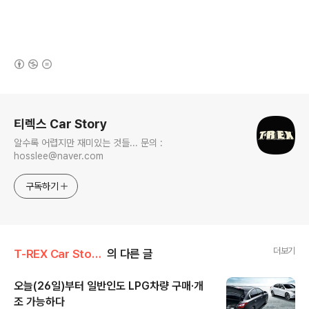
(새창열림)
로그 정보
티렉스 Car Story
알수록 어렵지만 재미있는 것들... 문의 :
hosslee@naver.com
구독하기
더보기
T-REX Car Story/Car 시장&업계이야기
의 다른 글
오늘(26일)부터 일반인도 LPG차량 구매·개
조 가능하다
글 내용