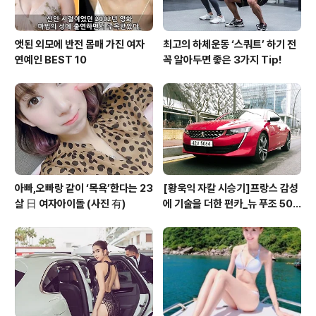
앳된 외모에 반전 몸매 가진 여자
최고의 하체운동 ‘스쿼트’ 하기 전
연예인 BEST 10
꼭 알아두면 좋은 3가지 Tip!
아빠,오빠랑 같이 ‘목욕’한다는 23
[황욱익 자칼 시승기]프랑스 감성
살 日 여자아이돌 (사진 有)
에 기술을 더한 펀카_뉴 푸조 508
GT 시승기