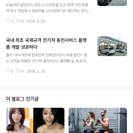
오늘부터 일반인이 모든 LPG차량을 신규‧변경‧이전 등록
하거나, 휘발유나 경유차를 LPG차량으로 개조하는 것이
가능해진다. 산업통상자원부(장관 성윤모)는 지난 19일 국
3
0
2019. 3. 26.
무회의 의결을 거친 수송용 LPG연료 사용제한을 폐지하
는 ‘액화석유가스의 안전관리 및 사업법’ 일부개정법률이
26일 공포‧시행된다고 밝혔다. 이에 따라 일반인이 모든
국내 최초 국제규격 전기차 충전서비스 플랫
신규 또는 중고 LPG차량을 자유롭게 매매가 가능하며, 해
당 시‧군‧구청 소속 자동차등록업무 담당기관에서 LPG차
폼 개발 성공하다
글 내용
량을 신규‧변경‧이전 등록할 수 있다. 자동차 구조변경업체
출처-아시아경제 한국전력 전력연구원이 국제 충전기 통
에서 일반인이 기존 보유하고 있는 휘발유차나 경유차를 L
신 규격을 적용한 ‘전기차 충전서비스 플랫폼’을 국내 최초
PG차량으로 개조하는 것도 가능해진다. 이번 법 개정으로
로 개발에 성공했다.이 플랫폼을 활용하면 전국 전기차 충
기존 LPG연료 사용제한을 위반한 사용자에 대해 최고 30
0
0
2019. 3. 25.
전소를 대상으로 충전 부가서비스를 스마트폰 애플리케이
0만원의 과태료를 부과하던 행정처분 관..
션처럼 손쉽게 개발·설치·삭제할 수 있게 된다. 한전 연구원
은 국외에서도 플랫폼 활용·개발이 가능하도록 국내 전기
차 충전사업자별 고유 충전기 통신 방식을 벗어나 북미, 유
럽 등 글로벌 표준 충전기 통신 규격을 적용했다.또한 플랫
이 블로그 인기글
폼 신뢰성 확보를 위해 별도의 충전인프라 운영 및 전기차
고객서비스 앱을 개발해 테스트를 진행했다. 출처- 뉴시스
2018년 기준 국내에서는 급속 및 완속 충전기 1만3900
기 이상이 구축됨에 따라 충전시설에 대한 효과적인 운영
이 필요한 상황였다. 기존 충전시설 통합 ..