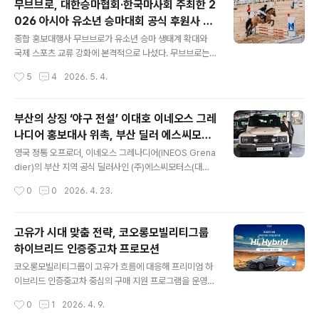
무브브로, 대한승마협회·한국마사회 주최한 2
프라를 차량 계약 단계로 끌어올린 것이다. 고객은 차량 구
026 아시아 유소년 승마대회 공식 후원사 및
매 시 휴맥스 ‘MX7’ 가정용 충전기와 설치 서비스를 함께
글 내용
유소년 승마 생태계 조성 ‘맞손’
선택할 수 있으며, 개인 및 법인 고객 모두 적용된다. 이번
종합 홍보대행사 무브브로가 유소년 승마 생태계 확대와
파트너십을 통해 휴맥스는 기존 '구축 후 운영' 방식의 충전
국제 스포츠 교류 강화에 본격적으로 나섰다. 무브브로는
사업 구조에서 탈피해 차량 구매 단계부터 사업 접점을 확
대한승마협회, 한국마사회와의 협업을 통해 지난 4월 30
작성시간
5
4
2026. 5. 4.
보하게 됐다. 전기차 계약 시점에 충전 솔루션을 함께 제안
일부터 5월 3일까지 경기도 과천 한국마사회 승마경기장
하는..
에서 열린 ‘2026 KRA컵 아시아 주니어 승마대회’에 공식
후원사로 참여하고, 대회 기획 및 홍보 컨설팅을 수행했다
부산의 상징 ‘야구 전설’ 이대호 이네오스 그레
고 밝혔다.올해로 4회째를 맞은 이번 대회는 아시아 유소
나디어 홍보대사 위촉, 부산 딜러 에스씨모터
년 승마 선수들이 참가하는 국제 무대로, 역대 최대 규모인
글 내용
스 이대호와 부산 맞춤형 홍보 마케팅 한다.
15개국 28명의 선수가 출전해 기량을 겨뤘다. 무브브로는
영국 정통 오프로더, 이네오스 그레나디어(INEOS Grena
3회 대회부터 공식 후원사로 참여하며 지속적인 협업을 이
dier)의 부산 지역 공식 딜러사인 (주)에스씨모터스(대표
어오고 있다.특히 이번 대회는 국내에서 생산·육성된 ‘국산
김유신)가 ‘한국 야구의 전설’ 이대호 선수를 부산 지역 공
작성시간
0
0
2026. 4. 23.
승용마’를 중심으로 운영되며, 한국 승마 산업의 핵심 경쟁
식 홍보대사(Ambassador)로 위촉했다고 밝혔다. 이번
력인 말 생산 및 조련 기술을 ..
파트너십은 부산을 상징하는 스포츠 영웅 이대호 선수의
상징성을 활용해 지역 내 브랜드 인지도를 제고하고, 그레
고유가 시대 맞춤 전략, 코오롱모빌리티그룹
나디어의 핵심 가치인 ‘타협하지 않는 강인함’을 고객들에
하이브리드 인증중고차 프로모션
게 보다 효과적으로 전달하기 위해 추진됐다. 에스씨모터
글 내용
스는 이대호 선수가 현역 시절 ‘조선의 4번 타자’로서 보여
코오롱모빌리티그룹이 고유가 흐름에 대응해 프리미엄 하
준 압도적인 존재감과 묵직한 신뢰감이 프레임 바디 기반
이브리드 인증중고차 중심의 구매 지원 프로그램을 운영한
의 강력한 내구성을 자랑하는 그레나디어의 정체성과 완벽
다. 코오롱모빌리티그룹은 수입 인증중고차 플랫폼 702
작성시간
0
1
2026. 4. 9.
하게 부합한다고 선정 배경을 설명했다. 에스씨모터스는
코오롱 인증중고차를 통해 오는 30일까지 ‘702 Hi, Hybr