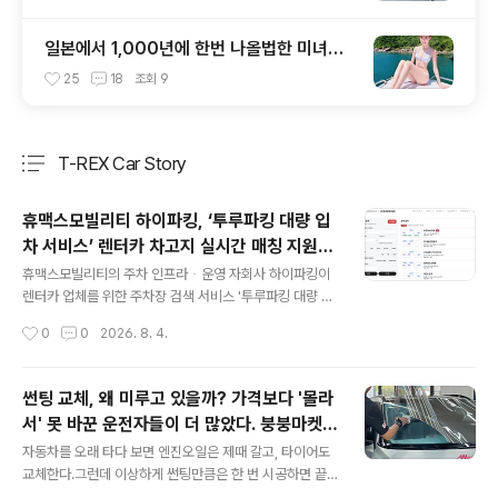
일본에서 1,000년에 한번 나올법한 미녀라
평가받는 여인~!
25
18
조회
9
T-REX Car Story
분류 전체보기
주요 글 목록
휴맥스모빌리티 하이파킹, ‘투루파킹 대량 입
차 서비스’ 렌터카 차고지 실시간 매칭 지원하
글 내용
며 지역ᆞ차량 대수별 주차장 실시간 검색
휴맥스모빌리티의 주차 인프라ᆞ운영 자회사 하이파킹이
렌터카 업체를 위한 주차장 검색 서비스 '투루파킹 대량 입
차 포털'을 오픈했다. 이 서비스는 웹사이트에서 이용할 수
작성시간
0
0
2026. 8. 4.
있으며, 렌터카 업체가 대량의 차량을 세울 수 있는 주차장
을 찾을 때 활용할 수 있다. 국내 렌터카 등록대수는 올해 1
30만대를 넘어섰다. 차량 규모가 커지는 만큼 렌터카 업체
썬팅 교체, 왜 미루고 있을까? 가격보다 '몰라
는 차고지 확보에 어려움을 겪는 경우가 많다. 차량 등록을
서' 못 바꾼 운전자들이 더 많았다. 붕붕마켓
위해서는 지자체가 인정하는 ‘인가형 차고지 증명’이 필요
글 내용
썬팅 교체 캠페인 전국 200개 시공사와 함께
한 경우도 있어, 조건에 맞는 주차장을 개별 확인하고 문의
자동차를 오래 타다 보면 엔진오일은 제때 갈고, 타이어도
한다.
하는 데 상당한 시간이 소요됐다. 이번에 출시한 주차 서비
교체한다.그런데 이상하게 썬팅만큼은 한 번 시공하면 끝
스는 렌터카 업체가 사업자등록번호 인증만으로 전국 제휴
이라고 생각하는 분들이 정말 많다.저도 주변에서 "썬팅도