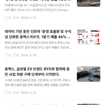
티 A6 GCS/53이 출전합니다. 해당 차량은 1953년부터
글 내용
권
1957년까지 오리지널 1000 밀리아에 5회 연속 참가한
마세라티가 5월 30~31일(현지시간) 이탈리아 몬차 서킷
모델로, 마세라티 클래식카 보존 및 인증 프로그램인 마세
에서 열린 ‘2026 GT2 유러피언 시리즈(GT2 Europea
라티 클래시케(Maserati Classiche)의 공식 지원을 받
n Series)’ 개막전에서 종합 1·2위를 석권하고, 마스터즈
작성시간
0
0
2026. 6. 12.
습니다. 차량 소유자 이고르 자니시(Igo..
(Masters) 클래스에서도 두 경기 연속 우승을 거두며 강
렬한 시작을 알렸습니다.젊은 실력파 드라이버 중심의 실
버(Silver) 클래스에서는 i4레이스(i4Race)의 앙투안 포
데이터 기반 충전 인프라 ‘운영 효율화’로 수익
티(Antoine Potty) 선수가 마세라티 GT2로 1라운드 종
성 강화한 휴맥스이브이, 1분기 매출 46% 성
합 우승을 차지했습니다. 이어 스테판 로시나(Stefan Ros
글 내용
장 및 3개 분기 EBITDA 흑자 지속
ina) 선수와 게르하르트 트베라저(Gerhard Tweraser)
휴맥스모빌리티의 전기차 충전 인프라 자회사 휴맥스이브
선수가 함께 출전한 LP 레이싱(LP Racing)의 마세라티
이는 올해 충전기 운영 부문(CPO) 1분기 매출이 전년 동
GT2가 2위에 오르며, 마세라티는 종합 1-2 피니시를 달
기 대비 46% 성장하고, 3개 분기 연속 EBITDA 흑자를
작성시간
0
0
2026. 5. 29.
성했습니다.마세라티 모터스포..
지속했다. 휴맥스이브이는 충전 인프라 확대와 함께 전국
거점별 이용률과 수익성을 데이터 기반으로 관리해 충전량
개선에 집중해왔다. 그 결과 1분기 충전기 채널당 매출 성
휴맥스, 글로벌 EV 브랜드 BYD와 협력해 충
장률은 전년동기 대비 41% 증가했다. 충전기 운영 사업(C
전 사업 차량 구매 단계부터 시작한다.
PO)의 수익성 개선 흐름도 이어지고 있다. 휴맥스이브이
글 내용
의 올해 1분기 EBITDA는 13.5억 원으로, 전년 동기 EBIT
스마트 EV충전 솔루션 전문 기업 휴맥스가 전기차 구매 시
DA 적자에서 흑자로 개선됐으며 3개 분기 연속 흑자 기조
점에 충전 솔루션을 함께 제공하는 통합 모델을 도입하며,
를 유지했다. 전기차 충전 사업은 인프라 구축과 운영에 선
충전 인프라 사업을 ‘차량 구매 단계’로 확장한다. 휴맥스는
작성시간
0
0
2026. 5. 15.
제적인 투자가 필요한 사업인 만큼, 이번 성과는 인프라 확
영국 BYD 공식 딜러 네트워크인 ‘하모니 오토모티브(Har
대 과정에서도 운..
mony Automotive)’와 전략적 파트너십을 체결했다. 이
번 협력의 핵심은 차량 구매 이후 별도로 구축되던 충전 인