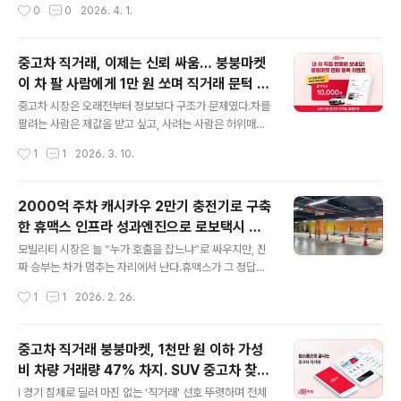
작성시간
0
0
2026. 4. 1.
경험자 1,000명을 대상으로 조사한 결과, 자동차 썬팅 필
놨다. 이번 프로모션의 핵심은 명확하다. 기존 카셰어링 이
름에 기능 유효기간이 ..
용 시 별도로 부담해야 했던 주행요금을 100km까지 전액
면제해, 시내 이동이나 근거리 나들이 같은 일상 주행을 추
중고차 직거래, 이제는 신뢰 싸움… 붕붕마켓
가 비용 없이 이용할 수 있도록 만든 것이다. 여기에 전기차
이 차 팔 사람에게 1만 원 쏘며 직거래 문턱 낮
이용 시 제공되는 ‘탄소중립포인트’ 제도까지 더해졌다. 아
글 내용
춘다.
토3를 이용하면 주행 1km당 100원이 적립되며, 최대 7만
중고차 시장은 오래전부터 정보보다 구조가 문제였다.차를
원까지 환급받을 수 있어 장거리 이용자일수록 혜택이 커
팔려는 사람은 제값을 받고 싶고, 사려는 사람은 허위매물
지는 구조다. 또한 차량을 이용한 뒤 네이버 블로그에 후기
과 과장 정보부터 의심한다. 딜러 중심 시장이 굴러가는 동
작성시간
1
1
2026. 3. 10.
를 남기면 24시간 무료 이용 쿠폰까지 제공해, 전기차를
안 개인 간 직거래는 분명 대안처럼 보였지만, 실제로는 번
처음 접하는 이용자들도 ..
거롭고 불안하다는 이미지가 더 강했다. 그래서 대부분은
직거래가 유리하다는 걸 알면서도 쉽게 들어가지 못했다.
2000억 주차 캐시카우 2만기 충전기로 구축
붕붕마켓이 이번에 내놓은 프로모션은 그 지점을 정확히
한 휴맥스 인프라 성과엔진으로 로보택시 미
찌른다.차량 판매 등록 고객을 대상으로 주유권 1만 원을
글 내용
래를 산다
지급하는 이벤트를 진행한다고 밝혔는데, 얼핏 보면 소소
모빌리티 시장은 늘 “누가 호출을 잡느냐”로 싸우지만, 진
한 마케팅처럼 보이지만 본질은 다르다. 이건 단순히 쿠폰
짜 승부는 차가 멈추는 자리에서 난다.휴맥스가 그 정답을
을 뿌리는 행사가 아니라, 중고차 직거래 시장에서 가장 큰
들고 나왔다. 휴맥스는 핵심 자회사 휴맥스모빌리티를 통
작성시간
1
1
2026. 2. 26.
장벽인 첫 행동의 부담을 낮추려는 시도에 가깝다. 방식은
해 ‘인프라로 돈을 벌고, 그 돈으로 미래를 준비하는’ 구조
단순하다. 붕붕마켓 앱에서 차량을 판매 ..
를 완성하는 중이다.주차·충전·플릿이라는 물리 인프라 3
축이 성과를 만들고, 그 위에서 투루카·투루택시·투루대리
중고차 직거래 붕붕마켓, 1천만 원 이하 가성
같은 고객 접점 서비스가 확장되는 방식이다. 즉, 플랫폼이
비 차량 거래량 47% 차지. SUV 중고차 찾는
먼저가 아니라 인프라가 먼저 돈을 만들고 플랫폼이 회전
글 내용
다면 붕붕이 혜자
수를 올리는 그림이다.먼저 주차. 하이파킹은 전국 1400
l 경기 침체로 딜러 마진 없는 '직거래' 선호 뚜렷하며 전체