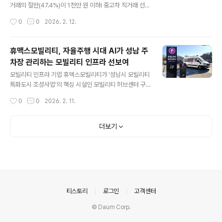
여 개 거점, 29만 면 운영으로 업계 1위를 공고히 했고, 연
거래의 절반(47.4%)이 1천만 원 이하l 중고차 직거래 선호
매출 2000억 원까지 끌어올렸다.여기서 중요한 건 “주차
차종은 세단(43.6%)과 SUV(35.4%) 큰 차이 없이 거래,
작성시간
0
0
2026. 2. 12.
장 = 공간”이 아니라 “주차장 = 데이터 거점”으로 바뀌었
선호 SUV는 1위 싼타페, 2위 쏘렌토, 3위 카니발 순으로
다는 점이다.모빌리티 ..
나타나l "캠핑·차박용 세컨드카 수요 몰려" 붕붕마켓, "10
0% 실차주 인증 시스템으로 '허위매물' 공포 없애자 합리
휴맥스모빌리티, 자율주행 시대 AI가 성남 주
적 소비 트렌드 주도" ▲ 붕붕마켓 거래 데이터로 본 중고
차장 관리하는 모빌리티 인프라 선보여
차 직거래 시장 트렌드 [2026년 2월 12일] 고금리와 경
글 내용
기 침체 여파로 중고차 시장에도 '거품 빼기' 바람이 불고
모빌리티 인프라 기업 휴맥스모빌리티가 '성남시 모빌리티
있다. 딜러 마진과 상품화 비용이 제외된 개인 간 직거래를
특화도시 조성사업'의 핵심 시설인 모빌리티 허브센터 구
통해, 1천만 원대 실속형 차량을 구매하려는 알뜰 소비족이
축을 완료하고 시민을 위한 통합 모빌리티 서비스에 나선
작성시간
0
0
2026. 2. 11.
늘어나고 있는 것이다. 중고차 ..
다 성남종합운동장 내 약 1931㎡ 규모로 조성된 모빌리
티 허브센터는 AI 기반 스마트 주차 시스템과 카셰어링 등
다양한 모빌리티 서비스를 한 공간에서 제공하는 복합 거
더보기
점이다. 모란역에서 도보 14분 거리로 구도심과 신도심을
연결하는 교통 결절점 역할을 수행한다. 휴맥스모빌리티는
이번 사업에서 자사가 자체 개발한 'Ai-PAS(AI-Parking
Assistance System)'를 실외 주차장에 상용화하는 데
성공했다. Ai-PAS는 자율주행 시대를 대비한 차세대 주차
인프라 솔루션이다. AI 영상 분석 기술을 활용해 1대의 카
의안내
티스토리
로그인
고객센터
메라로 최대 1..
© Daum Corp.