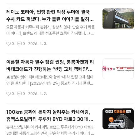
이번 위촉을 기점으로 이대호 선수..
id’ 프로그램을 진행한다고 7일 밝혔다. 이번 프로그램은
연료비 부담을 줄이면서 프리미엄 차량을 보다 합리적으로
레이노 코리아, 썬팅 관련 악성 루머에 결국
구매할 수 있도록 구성된 것이 특징이다. 하이브리드 차량
수사 카드 꺼냈다. 누가 틀린 이야기를 말하는
은 내연기관 대비 30~40% 높은 연비를 바탕으로 유지비
글 내용
가?
절감 효과가 크다는 점에서 최근 수요가 증가하고 있다. 행
요즘 자동차 커뮤니티 분위기, 심상치 않다. 단순 후기 싸움
사 기간 동안 BMW를 포함한 프리미엄 수입 하이브리드
이 아니라, 브랜드 하나를 정조준한 흐름이 감지됐다. 그 중
차량 구매 고객에게는 30만 원 상당의 주유권이 제공된다.
심에 있는 곳이 바로 레이노 코리아다. 레이노는 최근 온라
작성시간
0
0
2026. 4. 3.
이는 차량 구매 초기 운행 비용 부담을 완화하기 위한 실질
인 커뮤니티에서 확산되고 있는 틴팅 필름 관련 게시물들
적인 지원책이다.사후 관리 측..
에 대해 “악의적 왜곡”이라는 판단을 내리고, 결국 수사기
관까지 투입했다. 이미 법률 전문가와 함께 증거를 확보한
여름철 자동차 필수 점검 썬팅, 붕붕마켓과 티
상태고, 결과에 따라 명예훼손과 업무방해로 민형사 대응
비테크애드가 진행하는 ‘썬팅 교체 캠페인’으
까지 예고했다. 여기서 중요한 건 단순한 ‘브랜드 vs 커뮤
글 내용
로 건강하게 보내자
니티’ 싸움이 아니라는 점이다. 문제의 핵심은 따로 있다.
▲붕붕마켓이 티비테크애드와 함께 ‘내 차 썬팅 교체 캠페
왜곡된 정보가 소비자의 선택을 흔들고 있다는 것.일부 게
인’을 실시한다 [2026년 4월 2일] 중고차 직거래 플랫폼
시물은 제품 성능, 특히 시인성 같은 핵심 요소를 과장되게
붕붕마켓(대표이사 유효선)이 자동차 썬팅 전문 기업 티비
작성시간
0
0
2026. 4. 2.
깎아내리며 특정 방향의 재시공을 유도한다. 이 과정에서
테크애드와 손잡고 '내 차 썬팅 교체 캠페인'을 론칭하고,
소비자는 멀쩡한 필름을 다시..
차량 구매 이후 생애주기 관리 영역으로 서비스를 본격 확
장한다고 2일 밝혔다. 차량 썬팅 필름은 자외선·열·외부 환
100km 공짜에 돈까지 돌려주는 카셰어링,
경에 지속적으로 노출되며 성능이 저하되는 소모품이다.
휴맥스모빌리티 투루카 BYD 아토3 30대 도
시간이 지남에 따라 열 차단 성능과 프라이버시 보호 기능
글 내용
입
이 약화되며, 기포 발생이나 변색 등 육안으로 확인되는 손
휴맥스모빌리티의 카셰어링 브랜드 투루카가 BYD 아토3
상으로 이어지기도 한다. 붕붕마켓이 2026년 3월 오픈서
30대를 새롭게 도입하면서, 단순한 차량 추가가 아니라 이
베이를 통해 최근 1년 내 신차 썬팅 경험자 및 썬팅 재시공
용자 체감 혜택을 확실하게 끌어올린 프로모션을 함께 내