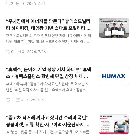
작성시간
2
0
2026. 7. 21.
주차장의 운영 정보를 조회하고 상담을 신청할 수 있도록
교체해야 해?"라는 이야기를 자주 듣는다.실제로 조사 결
구성됐다. 이용 절차는 △포..
과를 보니 이런 인식이 생각보다 훨씬 많았다.붕붕마켓이
지난 3월 전국 운전자 1,000명을 대상으로 진행한 조사에
“주차장에서 에너지를 만든다” 휴맥스모빌리
따르면 88.7%가 자동차 썬팅의 수명이나 권장 교체 주기
티 하이파킹, 태양광 기반 스마트 모빌리티 인
를 정확하게 모르고 있는 것으로 나타났다.더 흥미로운 점
글 내용
프라 구축
은 썬팅을 교체하지 않는 이유였다.가장 많은 답변은 "굳이
휴맥스모빌리티의 주차 인프라·운영 자회사 하이파킹이 태
바꿀 필요성을 못 느껴서"(47.7%)​였고, 그다음은 "관련 정
양광 개발 전문기업 에너비스코리아이엔지, 신재생에너지
보를 잘 몰라서"(25.8%)​였다.결국 가격보다도 '왜 바꿔야
전문기업 SDN과 지난 15일 '전국 주차장 태양광 발전사업
작성시간
0
0
2026. 7. 16.
하는지 모르는 것'​이 가장 큰 이유였던 셈이다.막상 교체해
공동 개발·운영을 위한 업무협약(MOU)'을 체결했다. 이번
보니 만족도..
협약은 전국 공항, 대형 쇼핑몰, 산업단지, 물류센터, 아파
트, 공공기관 및 상업시설 주차장의 유휴 공간에 태양광 발
“휴맥스, 흩어진 기업 성장 가치 하나로” 휴맥
전시설을 구축하는 것이 골자다. 전기차 충전 인프라와 에
스ᆞ휴맥스홀딩스 합병해 단일 상장 체제 전
너지저장장치(ESS)까지 연계해, 주차장을 스마트 주차·에
글 내용
환
너지 통합 플랫폼으로 발전시킨다는 구상이다. 하이파킹은
휴맥스와 휴맥스홀딩스가 하나로 합쳐진다. 두 회사는 지
국내 대형 오피스, 쇼핑몰, 병원 등 대형 주차 인프라를 25
난달 30일 각각 이사회를 열고 휴맥스가 휴맥스홀딩스를
년간 운영하며 현장 노하우를 쌓아왔다. 자체 개발한 통합
흡수 합병하는 안건을 결의했다. 합병비율은 휴맥스홀딩스
작성시간
1
0
2026. 7. 2.
주차운영 플랫폼 'MHP'와 AI 기반 주차관제 시스템 'Ai-P
1주당 휴맥스 약 0.96주다. 자본시장법상 법정 기준시가를
AS'로 전국 주..
적용해 산정했다. 합병기일은 10월 1일이며, 존속법인은
사명을 ‘휴맥스’로 유지한다. 이번 합병은 그룹이 수년에 걸
“중고차 직거래 싸다고 샀다간 수리비 폭탄”
쳐 추진해 온 사업 재편의 핵심 분기점이다. 셋톱박스에서
붕붕마켓, 서류 확인·사고이력·시운전까지 중
출발한 휴맥스는 그동안 축적한 기술력을 자동차 전장과
글 내용
고차 직거래 전 체크리스트 공개
스마트 전기차 충전 솔루션(EVCS)으로 전환하고, 나아가
▲ 붕붕마켓은 중고차 직거래 전·후 필요한 체크리스트를