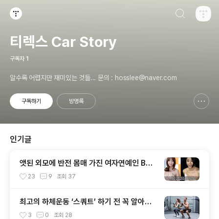
검색하기
티스토리
티렉스 Car Story
구독자
1
알수록 어렵지만 재미있는 것들... 문의 : hosslee@naver.com
구독하기
방명록
신고하기 레이어
열기
인기글
앳된 외모에 반전 몸매 가진 여자연예인 BES
T 10
23
9
조회
37
최고의 하체운동 ‘스쿼트’ 하기 전 꼭 알아두
면 좋은 3가지 Tip!
3
0
조회
28