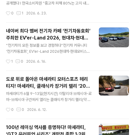
주차ᆞ전기차 충전(CPO)·플릿·모빌리티플랫폼을 아우르
공개했다 l 한국소비자원 “중고차 피해 80%는 고지 내용
는 종합 모빌리티 서비스 기업으로 도약하고 있다. 또한 이
과 실제 차량 상태 달라”l 침수차·사고차·주행거리 이상 차
작성시간
0
1
2026. 6. 23.
번 합병을 통해 지주사와 사업회사로 이원화돼 있던 이중
량 피해 예방 위한 사전 점검 중요성 강조 붕붕마켓은 중고
상장 구조를 정리해 지배구조를 단순..
차 직거래 수요가 늘어나는 가운데 소비자 피해 예방을 위
한 ‘중고차 직거래 체크리스트’를 공개했다고 23일 밝혔
네이버 최다 멤버 전기차 카페 ‘전기차동호회’
다. 과거 한국소비자원이 공개한 자료에 따르면 2021년부
주최한 EV’er-Land 2026, 현대차·현대모
터 2023년까지 최근 3년간 접수된 중고차 관련 피해구제
글 내용
비스와 후원으로 함께 성황리 개최하며 성공
신청은 총 330건으로 집계됐다. 이 가운데 80.0%는 성능
“전기차의 모든 정보를 보고 경험하다”전기차 커뮤니티
적 마무리
·상태 고지 내용과 실제 차량 상태가 달랐던 사례였다. 또
‘전기차동호회’, EV’er-Land 2026현대차·현대모비스와
엔진·미션 등 성능 불량부터 사고·침수 정보 미고지, 주행거
함께 성황리 개최n 국내 최다 멤버 가입 전기차 전문 네이
작성시간
1
0
2026. 6. 16.
리 이상 등이 대표적인 피해 유형으로 나타났다. 붕붕마켓
버 카페 ‘전기차동호회’, 전국 최대 규모 오프라인 행사 ‘Ev
은 중..
er-Land 2026 with Hyundai’ 6월 13일 증평 벨포레
모토아레나 개최n 현대자동차 스폰∙현대모비스 서브 스폰,
도로 위로 돌아온 마세라티 모터스포츠 헤리
현대차∙제네시스 전기차 시승부터 오너 차량 전시, 레이싱
티지! 마세라티, 클래식카 장거리 랠리 ‘202
시뮬레이터 등 다양한 가족 체험 프로그램 운영n 화장품 브
글 내용
6 밀레 밀리아’ 참가
랜드 쁘띠페 협찬, 참가팀 전원에게 여행용 파우더 워시 증
마세라티가 6월 9~13일(현지시간) 이탈리아 브레시아-로
정n 전기차 문화 확산 및 이용자 의견 수렴의 장 마련, 하반
마-브레시아 구간에서 열리는 클래식카 장거리 랠리(약 1,
기 추가 행사 계획 ▲ 전기차동호회 주최 ‘EV’ver-Land
900km) ‘2026 밀레 밀리아(1000 Miglia)’에 참가해
작성시간
0
0
2026. 6. 12.
2026 with Hyundai’ 행사 ..
브랜드의 모터스포츠 헤리티지를 선보입니다. 이는 마세라
티의 트라이던트 엠블럼 탄생 및 브랜드 첫 레이싱 우승 10
0주년을 기념하는 ‘트라이던트의 해(Year of the Triden
100년 레이싱 역사를 증명하다! 마세라티,
t)’ 프로그램의 일환으로, 이번 대회에는 1953년형 마세라
‘GT2 유러피언 시리즈’ 개막전 종합 1·2위 석