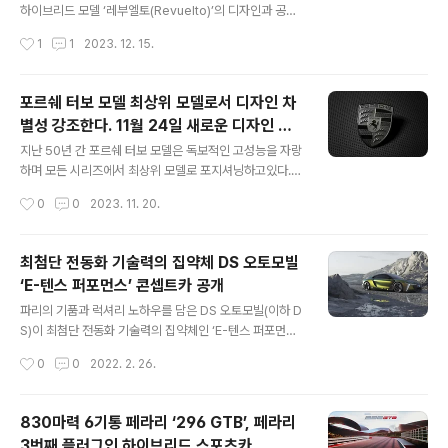
적용하는 등 영국의 장인정신으로 빚어진 고급스러운 편의
하이브리드 모델 ‘레부엘토(Revuelto)’의 디자인과 공기
사양과 전자식 4륜 조향 기능을 포함한 역동적인 주행 성
역학의 동적인 관계를 다룬 특별한 영상을 공개했다. 람보
작성시간
1
1
2023. 12. 15.
능을 두루 갖춰 차원이 다른 럭셔리 SUV를 원하는 한국 고
르기니의 디자인은 특별하고 모방할 수 없으며, 현재의 모
객들에게 최고의 가..
델들은 60년 이상의 영감과 미래 지향적인 독창성에서 탄
생해왔다. 그러나 디자인을 넘어 람보르기니의 유산과 브
포르쉐 터보 모델 최상위 모델로서 디자인 차
랜드 DNA 안에 근간을 둔 것은 바로 퍼포먼스로, 람보르
별성 강조한다. 11월 24일 새로운 디자인 공
기니의 디자인 스튜디 오와 연구 및 개발 팀은 공기 역학을
글 내용
개
중점적으로 개발하고 혁신해왔다. 이는 예술과 과학을 결
지난 50년 간 포르쉐 터보 모델은 독보적인 고성능을 자랑
합하여 브랜드 최초의 플러그인 하이브리드 모델, 레부엘
하며 모든 시리즈에서 최상위 모델로 포지셔닝하고있다.
토와 같은 새로운 걸작을 창조하는 데 기여했다. 람보르기
포르쉐는 새로운 터보 모델 디자인을 통해 다시 한번 그 고
작성시간
0
0
2023. 11. 20.
니가 최근 ‘디자인을 넘어 공기 역학을 마스터하다(Beyon
유성을 강조한다. 터보 전용으로 개발한 우아한 메탈릭 그
d design, mastering t..
레이 톤의 터보나이트 (Turbonite)가 기존 골드 컬러를
대체하고 모던한 크레스트에도 적용된다. 내외관에 적용된
최첨단 전동화 기술력의 집약체 DS 오토모빌
터보나이트 톤은 터보 모델을 더 분명하게 차별화하고, 향
‘E-텐스 퍼포먼스’ 콘셉트카 공개
후 모든 시리즈에 순차적으로 도입된다. 오는 11월 24일
글 내용
월드프리미어 공개를 앞둔 신형 파나메라에서 최초로 선보
파리의 기품과 럭셔리 노하우를 담은 DS 오토모빌(이하 D
일 예정이다. 슈투트가르트. 포르쉐 AG (Dr. Ing. h.c. F.
S)이 최첨단 전동화 기술력의 집약체인 ‘E-텐스 퍼포먼스
Porsche AG)가 더 우아하고 독보적으로 차별화된 새로
(E-TENSE PERFORMANCE)’ 콘셉트카를 공개했다. 2
작성시간
0
0
2022. 2. 26.
운 터보 디자인을 공개한다고 밝혔다. 스타일 포르쉐 총괄
014년 브랜드 출범 이래 전동화를 핵심 전략으로 삼아온
마이클 마우어..
DS의 비전을 반영한 DS E-텐스 퍼포먼스 콘셉트카는 DS
에서 향후 양산할 전동화 모델의 디자인과 샤시, 배터리 기
830마력 6기통 페라리 ‘296 GTB’, 페라리
술의 방향을 제시한다. DS E-텐스 퍼포먼스의 외관은 ‘DS
3번째 플러그인 하이브리드 스포츠카