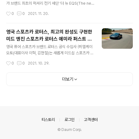
최대토크 66.3kg·m를 발휘하는 M 트윈파워 터보 직렬 6
가 브랜드 최초의 럭셔리 전기 세단 ‘더 뉴 EQS(The new
기통 가솔린 엔진이 탑재된다. 특히 이전보다 무려 5.1kg·
EQS)’의 국내 출시 라인업 및 가격을 공개했다. 더 뉴 EQ
작성시간
0
0
2021. 11. 20.
m가 높아진 최대토크가 BMW M 엔진 특유의 고회전 특
S는 오는 25일 개최되는 2021서울모빌리티쇼에서 국내
성과 어우러져 ..
최초로 선보일 예정이다. 지난 4월 디지털 월드 프리미어
를 통해 세계 최초 공개된 더 뉴 EQS는 메르세데스-벤츠
영국 스포츠카 로터스, 최고의 완성도 구현한
의 철학과 기술력을 기반으로 럭셔리 전기 세단 세그먼트
미드 엔진 스포츠카 로터스 에미라 퍼스트 에
의 기준을 새롭게 정립하는 모델이다. 메르세데스-벤츠 코
글 내용
디션 국내 공식 출시
리아는 EQS 450+ AMG 라인(EQS 450+ AMG Lin
영국 퓨어 스포츠카 브랜드 로터스 공식 수입사 ㈜엘케이
e) 모델을 국내 시장에 우선적으로 선보이며 순수 전기차
오토(대표이사 이혁, 김현철)는 새롭게 미드십 스포츠카 에
라인업 강화에 나설 계획이다. 더 뉴 EQS는 메르세데스-
미라의 퍼스트 에디션을 국내 최초로 공식 출시하고 계약
작성시간
0
0
2021. 10. 29.
벤츠가 자체 개발한 전기차 전용 모듈형 아키텍처를 최초
을 진행한다고 26일(화) 밝혔다. 이번에 출시하는 에미라
로 적용해 디자인과..
퍼스트 에디션은 로터스의 디자인 아이덴티티를 반영한 매
혹적인 디자인과 최신 자동차 기술이 집약된 테크놀러지,
더보기
운전자의 편의성을 높인 인포테인먼트와 다양한 안전 기술
이 적용됐다. 여기에 에미라 퍼스트 에디션 고유의 배지와
4가지 옵션팩이 포함돼 로터스 에디션의 가치를 높였다.
로터스 영국 본사의 매트 윈들(Matt Windle) 상무이사는
“에미라는 우리가 제작한 로터스 중 가장 완성도가 높은 모
델이다. 이번 로터스 에미라 퍼스트 에디션은 로터스를 사
의안내
티스토리
로그인
고객센터
랑하는 가장 열정적인 초기 고객들을 ..
© Daum Corp.