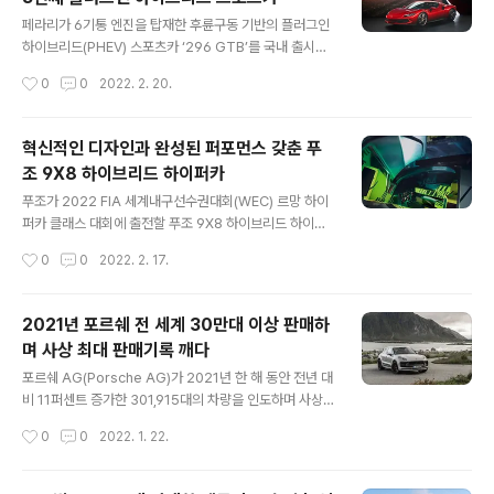
디자인 스튜디오 파리(DS DESIGN STUDIO PARIS)’에
글 내용
서 완성했다. 800개의 LED로 구성된 주간 주행등과 3D
페라리가 6기통 엔진을 탑재한 후륜구동 기반의 플러그인
효과를 입힌 DS 로고가 돋보이는 전면 디자인, 특정 컬러
하이브리드(PHEV) 스포츠카 ‘296 GTB’를 국내 출시했
에 제한되지 않고 딱정벌레와 같이 외부 조건과 바라보는
다. 296 GTB는 2019년 출시한 ‘SF90 스트라달레’와 2
작성시간
0
0
2022. 2. 20.
각도에 따라 색상이 바뀌는 듯한 착시효과를 보이는 컬러
020년 선보인 컨버터블 모델 ‘SF90 스파이더’에 이은 페
감 등..
라리의 세 번째 PHEV 차량이다. 296 GTB 엔진은 663
마력(cv)의 120° V6 엔진으로, 추가출력 122㎾(167c
혁신적인 디자인과 완성된 퍼포먼스 갖춘 푸
v)를 전달할 수 있는 전기모터와 결합돼 있다. 총 830마력
조 9X8 하이브리드 하이퍼카
을 발휘하는 엔진은 로드카에 적용된 첫 6기통 엔진으로
글 내용
강력한 성능과 짜릿하고 독특한 사운드를 자랑한다. 그란
푸조가 2022 FIA 세계내구선수권대회(WEC) 르망 하이
투리스모 베를리네타(Grand Tourismo Berlinetta)의
퍼카 클래스 대회에 출전할 푸조 9X8 하이브리드 하이퍼
약자인 GTB와 함께 총 배기량(2.992ℓ)과 실린더 수(6)
카(이하 푸조 9X8)의 디자인 화보를 공개했다. 이번 화보
작성시간
0
0
2022. 2. 17.
를 조합해 차량 이름을 지었다. 296..
는 푸조 디자인 디렉터인 마티아스 호산(Matthias Hoss
ann)과 패션 및 레이싱카 전문 포토그래퍼 아그니에시카
도로체비츠(Agnieszka Doroszewicz)의 협업으로 탄
2021년 포르쉐 전 세계 30만대 이상 판매하
생됐다. 도로체비츠는 24시간 동안 펼쳐지는 경기의 특성
며 사상 최대 판매기록 깨다
을 반영, 실제 하루 종일 촬영하며 시시각각 변화하는 빛을
글 내용
은유적으로 표현해 냈다. 낮이든 밤이든 변함없는 푸조 9X
포르쉐 AG(Porsche AG)가 2021년 한 해 동안 전년 대
8의 당당한 위상을 표현하기 위해 일광, 조명, 전조등에서
비 11퍼센트 증가한 301,915대의 차량을 인도하며 사상
나오는 빛을 결합해 르망24시에서 볼 수 있는 하이퍼카의
최대 판매 기록을 경신했다고 발표했다. 전 세계 모든 지역
작성시간
0
0
2022. 1. 22.
모습을 카메라에 담아냈다. 독점 화보 공개와 함께 푸조는
에서 판매량이 증가했으며 특히 미국에서 강력한 성장을
9X8 디..
기록했다. 중국은 여전히 포르쉐의 가장 큰 단일 시장 지위
를 유지했다. 포르쉐 AG 영업 및 마케팅 이사회 멤버 데틀