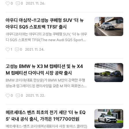
작성시간
0
0
2021. 11. 26.
떼 버전으로 출시되어 총 14대 한정(기블리 F 트리뷰토 7
시장 중 하나입니다."라는 말로 아시아 최초로 한국에서 런
대, 르반떼..
칭하는 이유를 대신했다. 블랙 배지는 순수한 럭셔리 스타
일과 엔지니어링의 정수를 보여주는 롤스로이스 최초의 정
아우디 야심작~!!고성능 쿠페형 SUV ‘더 뉴
규 비스포크 라인업이다. 2016년 제네바 모터쇼에서 레이
아우디 SQ5 스포트백 TFSI’ 출시
스와 고스트를 통해 처음 공개됐으며, 2017년엔 블랙 배
글 내용
지 던, 2019년엔 블랙 배지 컬리넌이 선보이며 블랙 배지
아우디코리아는 아우디의 고성능 쿠페형 SUV, ‘더 뉴 아우
라인업이 완성됐다. 롤스로이스는 최상위 고객의 새로운
디 SQ5 스포트백 TFSI(The new Audi SQ5 Sportba
삶의 방식에 대응해 블랙 배지를 도입했으며, 블랙 배지 라
ck TFSI)’를 출시했다. 이번에 선보이는 ‘더 뉴 아우디 SQ
작성시간
1
0
2021. 11. 24.
인업은 현재 전 세계 롤스로이스 주문의 27%를 차지하고
5 스포트백 TFSI’는 아우디의 대표 쿠페형 SUV인 ‘Q5 스
있다. 이번에 국내 출시한 뉴 블랙 ..
포트백’의 고성능 모델로 SUV의 넉넉한 공간이 주는 실용
성과 안락함에 파워풀한 스포츠카의 매력이 더해진 것이
고성능 BMW 뉴 X3 M 컴페티션 및 뉴 X4
특징이다. 아우디 S모델은 ‘최고의 성능 (Sovereign Per
M 컴페티션 다이나믹 시장 공략 출시
formance)’의 첫 알파벳을 딴 아우디 브랜드의 고성능 모
글 내용
델 라인으로 일상을 위한 스포츠카라 할 수 있다. S모델은
BMW 코리아(대표 한상윤)가 BMW M만의 강력한 주행
모터스포츠의 DNA를 품고 기본 모델보다 강력한 성능과
성능과 업그레이드된 편의사양을 갖춘 M 하이 퍼포먼스
역동성을 자랑하며, 평소에는 안락한 주행을, 필요 시에는
모델 뉴 X3 M 컴페티션 및 뉴 X4 M 컴페티션을 국내에
작성시간
0
0
2021. 11. 22.
파워풀한 스포츠카의 매력을 선사한다. 모..
공식 출시한다. 인천 영종도에 위치한 BMW 드라이빙 센
터에서 BMW M 고객 대상으로 열린 M 트랙데이에서 선
보인 뉴 X3 M 컴페티션과 뉴 X4 M 컴페티션은 BMW 코
메르세데스 벤츠 최초의 전기 세단 ‘더 뉴 EQ
리아가 이달 초 한국에 선보인 중형 스포츠 액티비티 비히
S’ 국내 공식 출시, 가격은 1억7700만원
클(SAV) 뉴 X3과 중형 스포츠 액티비티 쿠페(SAC) 뉴 X
글 내용
4의 초고성능 모델이다. 두 모델에는 최고출력 510마력,
메르세데스-벤츠 코리아㈜(대표이사 사장 토마스 클라인)