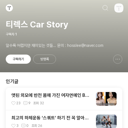
검색하기
티스토리
티렉스 Car Story
구독자
1
알수록 어렵지만 재미있는 것들... 문의 : hosslee@naver.com
구독하기
방명록
신고하기 레이어
열기
인기글
앳된 외모에 반전 몸매 가진 여자연예인 BES
T 10
23
9
조회
32
최고의 하체운동 ‘스쿼트’ 하기 전 꼭 알아두
면 좋은 3가지 Tip!
3
0
조회
26