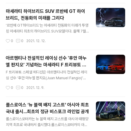
토크 ..
일만큼이나 강력한 성능을 자랑한다.강력한 트윈터보V8엔
진과 카본피니시의 디테일로 마감된 익스테리어를 비롯
마세라티 하이브리드 SUV 르반떼 GT 하이
해,“피에노피오레(Pieno Fiore)” 천연 가죽으로 감싼 특
브리드, 전동화의 미래를 그리다
별한 인테리어는 품격과 새로운 디자인이 한데 어우러져,
글 내용
이전보다 한단계 성숙해진 아름다움을 구현해냈다. 이노베
‘르반떼 GT하이브리드’는 마세라티 전동화의 미래가 투영
이션, 럭셔리,퍼포먼스는 마세라티를상징하는 대표적인 키
된 마세라티 최초의 하이브리드 SUV모델이다. 올해 7월
워드이다.‘콰트로포르테 트로페오’는 이러한 콘셉트를한층
국내에 출시된 ‘기블리GT 하이브리드’의 후속작인 ‘르반
작성시간
0
0
2021. 12. 12.
더 강화하는 역할을 했을 뿐만 아니라,성능과 편안함이 공
떼GT 하이브리드’는 마세라티 신규 모델의 전동화라는 마
존하는 이전에는 불가능할 것같았던 조화를 빚어냈다. 마
세라티의 전동화 전략의 2 단계에 해당한다. 이는 시장의
세라티..
진화와 전방위적인 혁신으로 업계를 선도하려는 마세라티
아르헨티나 전설적인 레이싱 선수 '후안 마누
의 의지를 반영하고 있다. 마세라티는 혁신의 정수를 보여
엘 판지오' 기념하는 마세라티 F 트리뷰토 스
준다. ‘르반떼GT 하이브리드’ 를 통해 전동화 진출에 대한
글 내용
페셜 에디션
철학과 브랜드 가치를 유지함과 동시에 성능 향상을 실현
F 트리뷰토 스페셜 에디션은 아르헨티나의 전설적인 레이
하여 성능과 격조 모두 끌어올리겠다는 목표를 지속적으로
싱 선수 ‘후안 마누엘 판지오(Juan Manuel Fangio)’와
추구하고 있다. 이는 마세라티만의배기음을 간직한 하이브
세계 모터스포츠 최정상에 오른 과거 우승의 영광을 기념
작성시간
0
0
2021. 12. 9.
리드 SUV라는 결실로 이어졌다. 마세라티는‘르반떼GT
하는 작품이다. 1926년 레이싱 무대 데뷔 후, 1954년 1월
하이브리드’ 출시로 경쟁력, 혁신성, 시장요구..
17일 후안 마누엘 판지오가 운전한 250F로 세계 모터 스
포츠계의 정점에 이르게 된다. F 트리뷰토 스페셜 에디션은
롤스로이스 ‘뉴 블랙 배지 고스트’ 아시아 최초
이러한 마세라티의 역사와 레이싱과의 인연에서 영감을 받
국내 출시...최초의 정규 비스포크 라인업 공개
아 오늘날까지도 마세라티와 상징적인 파트너십을 맺고 있
글 내용
는 후안 마누엘 판지오에 대한 헌정과 경의를 표하기 위해
롤스로이스모터카는 뉴 블랙 배지 고스트를 아시아 태평양
판지오의 이니셜을 따 모델명에 ‘F’를 붙여 더욱 그 의미가
지역 최초로 국내에서 출시했다.롤스로이스모터카의 아이
깊은 모델이다. F 트리뷰토 스페셜 에디션은 기블리와르반
린 니케인 아시아 태평양 지역 총괄은 "한국은 가장 중요한