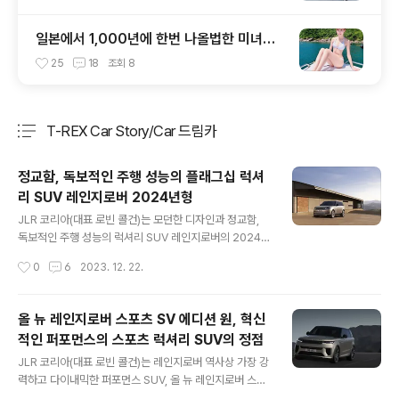
일본에서 1,000년에 한번 나올법한 미녀라
평가받는 여인~!
25
18
조회
8
T-REX Car Story/Car 드림카
분류 전체보기
주요 글 목록
정교함, 독보적인 주행 성능의 플래그십 럭셔
리 SUV 레인지로버 2024년형
글 내용
JLR 코리아(대표 로빈 콜건)는 모던한 디자인과 정교함,
독보적인 주행 성능의 럭셔리 SUV 레인지로버의 2024년
형 공식 출시를 앞두고 사전 계약을 실시한다고 밝혔다. 레
작성시간
0
6
2023. 12. 22.
인지로버는 모던 럭셔리를 정의하며, 그 어느 때보다 더 뛰
어난 정교함, 고객 선택 사양, 개인화 옵션을 제공한다. 럭
셔리 SUV 시장을 개척한 레인지로버는 50년간 고요한 편
올 뉴 레인지로버 스포츠 SV 에디션 원, 혁신
안함과 평온함, 그리고 모든 것을 정복하는 능력을 결합해
적인 퍼포먼스의 스포츠 럭셔리 SUV의 정점
최고의 자리를 지켜왔다. 5세대 레인지로버는 이전 세대에
글 내용
서부터 유지해 온 레인지로버의 고유한 요소들을 현대적으
JLR 코리아(대표 로빈 콜건)는 레인지로버 역사상 가장 강
로 재해석하고 새로운 수준의 우아함, 기술적 정교함, 완벽
력하고 다이내믹한 퍼포먼스 SUV, 올 뉴 레인지로버 스포
한 연결성을 결합한 가장 매력적인 모델이다. 레인지로버
츠 SV 에디션 원(EDITION ONE)의 사전 계약을 실시한