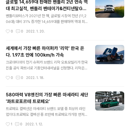
글로벌 14,659대 판매한 벤틀리 2년 연속 역
레브 본 플라텐은 “지난 해 포르쉐는 반도체 부족과 코로나
대 최고실적, 벤틀리 벤테이가&컨티넨탈GT
19 팬데믹 상황에서도 그 어느 때보다 전 세계 포르쉐 팬들
글 내용
인기 폭박
의 수요를 만족시키기 위해 노력했다”며, “높은 수요와 많
벤틀리모터스가 2021년 한 해, 글로벌 시장에 전년 (11,2
은 주문량 덕분에 2022년 역시 자신 있게 시작할 수 있는
06대) 대비 31% 증가한 14,659대를 판매하며 역대 최고
모멘텀을 마련했다”고 전했다. 제품 별로는 88,362대 인
판매 기록을 달성했다. 벤틀리모터스는 이로써 9년 연속
작성시간
0
0
2022. 1. 20.
도된 마칸이 성장을 이끌었고, 83,071대 인도된 카이엔이
글로벌 판매량 1만대를 돌파했으며, 2020년에 이어 2년
뒤를..
연속 역대 최고 판매량을 기록하게 되었다. 특히 벤틀리모
터스의 2021년 성장을 견인한 벤테이가는 첫 출시 이후 5
세계에서 가장 빠른 하이퍼카 '리막' 한국 온
년 차인 지난해 역대 최고의 판매량을 기록하며 세계에서
다. 1.97초 만에 100km/h 가속
가장 성공적인 럭셔리 SUV로 자리매김했다. 플라잉스퍼
글 내용
또한 2021년 한 해 전세계 시장에 꾸준히 인도되었으며, 1
크로아티아의 전기 슈퍼카 브랜드 리막 오토모빌리가 한국
1종의 파생 모델 중 새롭게 도입한 컨티넨탈 GT 스피드도
진출 공식 파트너로 기흥인터내셔널을 선정했다. 리막은
성장을 견인했다. 미국 시장은 그 어느 때보다 높은 판매량
현대차가 1000억원을 투자하고 하이퍼카 부가티와 합병
작성시간
0
0
2022. 1. 18.
을 기록하며 벤틀리모터스의 최대 시장 자리를 지켰으며,
해 유명한 브랜드다. 리막 오토모빌리는 2009년 리막의
중국 시장이 ..
창립자이자 현 CEO 메이트 리막(Mate Rimac, Rimac
Automobili CEO/Founder)이 설립한 고성능 EV 브랜
580마력 V8엔진의 가장 빠른 마세라티 세단
드이다. 크로아티아 스베타 네델자(Sveta Nedelja) 지역
'콰트로포르테 트로페오'
이 본사를 두고 있다. 메이트 리막은 “지난 몇 년 간 한국의
글 내용
슈퍼카 및 하이퍼카 시장은 눈에 띄게 성장해 왔으며 고성
트로페오 컬렉션은 마세라티 브랜드 모델 중 최상위 라인
능차 시장의 주요 거점으로 부상하고 있는 한국에 진출하
업이다.트로페오 컬렉션 중 르반떼 트로페오가가장 먼저
게 돼 기쁘다”고 밝혔다. 리막의 하이퍼카 네베라는 혁신적
출시되었으며,콰트로포르테에도 트로페오의DNA가 이식
작성시간
1
0
2022. 1. 12.
인 어드밴스드 모노코크 차체와 최고출력 1914마력, 최대
되었다. ‘콰트로포르테 트로페오’는 외형에서 보이는 스타