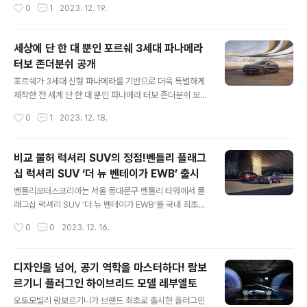
작성시간
0
1
2023. 12. 19.
2024년형은 리이매진(Reimagine) 전략에 따라 효율적
다고 밝혔다. 레인지로버 스포츠 라인업의 정점에 자리하
인 마일드 하이브리드(MH..
는 올 뉴 레인지로버 스포츠 SV 에디션 원은 최고의 퍼포
먼스와 역동성에 레인지로버 특유의 성능, 세련미, 간결한
세상에 단 한 대 뿐인 포르쉐 3세대 파나메라
디자인이 결합되어 레인지로버의 모던 럭셔리 철학을 극명
터보 존더분쉬 공개
하게 보여준다. 올 뉴 레인지로버 스포츠 SV 에디션 원은
글 내용
올 뉴 레인지로버 SV 생산 첫 해에만 한정 판매되며, 전용
포르쉐가 3세대 신형 파나메라를 기반으로 더욱 특별하게
컬러, 트림 피니시 및 전용 브랜딩으로 특별함을 선사한다.
제작한 전 세계 단 한 대 뿐인 파나메라 터보 존더분쉬 모델
궁극의 드라이빙 다이내믹스 올 뉴 레인지로버 스포츠 SV
을 공개했다. 포르쉐 익스클루시브 매뉴팩쳐 (Por-sche
작성시간
0
1
2023. 12. 18.
에디션 원에 세계 최초로 탑재된 6D 다이내믹 서스펜션 시
Exclusive Manufaktur)의 존더분쉬 (Sonderwunsc
스템은 유압식 인터..
h) 프로그램으로 작은 디테일까지 맞춤 제작된 파나메라
터보 존더분쉬는 고객이 꿈 꾸는 철저히 개인화된 차량을
비교 불허 럭셔리 SUV의 정점!벤틀리 플래그
현실로 만든다. 상하이. 포르쉐 AG (Dr. Ing. h.c. F. Pors
십 럭셔리 SUV ‘더 뉴 벤테이가 EWB’ 출시
che AG)는 신형 파나메라 월드 프리미어가 열린 상하이
글 내용
에서 파나메라 터보 존더분쉬 모델을 함께 공개했다. 3세
벤틀리모터스코리아는 서울 동대문구 벤틀리 타워에서 플
대 신형 파나메라는 다양한 컬러, 실내 디자인 및 장식 등
래그십 럭셔리 SUV ‘더 뉴 벤테이가 EWB’를 국내 최초로
디테일을 통해 모던 럭셔리의 한 형태인 개인화의 영역을
공개하고, 한국 시장에 공식 출시한다. 더 뉴 벤테이가 EW
작성시간
0
0
2023. 12. 16.
더욱 확장한다. 포르쉐는 개인적인 드림 카에 대한 ..
B는 지난 2017년 국내에 공식 출시된 벤테이가 이후 6년
만에 선보이는 신모델이다. 모델명의 EWB는 ‘익스텐디드
휠베이스(Extended Wheelbase)’를 의미하며, 이름과
디자인을 넘어, 공기 역학을 마스터하다! 람보
같이 벤틀리의 럭셔리 SUV 벤테이가를 바탕으로 휠베이
르기니 플러그인 하이브리드 모델 레부엘토
스를 연장해 최고급 프라이빗 제트기와 같은 뒷좌석 공간
글 내용
을 확보했다. 또한 브랜드 최초의 ‘벤틀리 에어라인 시트’를
오토모빌리 람보르기니가 브랜드 최초로 출시한 플러그인