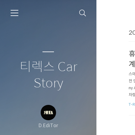
20
휴
티렉스 Car
계
스마
Story
전 
ny
차량
있으
T-
서 
D.EdiTor