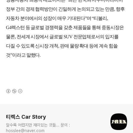
정부 간의 경제 협력방안이 긴밀하게 논의되고 있는 만큼
,
향후
자동차 분야에서의 성장이 매우 기대된다
”
며
“
티볼리
,
G4
렉스턴 등 글로벌 경쟁력을 갖춘 제품들을 통해 중동시장은
물론
,
전세계 시장에서 글로벌
SUV
전문업체로서의 입지를
다질 수 있도록 신시장 개척
,
판매 물량 확대 등에 계속 힘쓸
것
”
이라고 말했다
.
(새창열림)
로그 정보
티렉스 Car Story
알수록 어렵지만 재미있는 것들... 문의 :
hosslee@naver.com