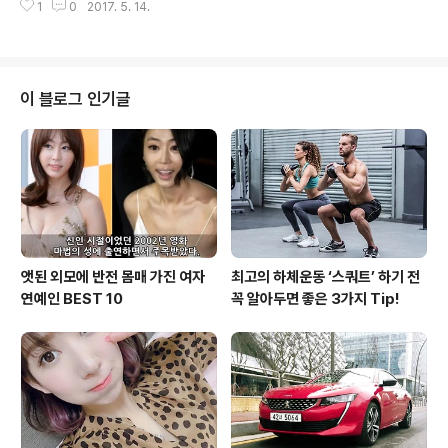
을 선정하며, 쌍용차 오토매니저가 당첨자의 근무지에 더
1
0
2017. 5. 14.
주행 기술 수준 발전을 토대로 자동운전 정도를 5단계로
위를 잊게 하는..
정의했다. 현재 국내외 자동차 브랜드들은 5단계 중 2단계
기술인 크루즈컨트롤, 전자식안전화컨트롤, 차선인식시스
템, 자동정차 등을 상용화 상태이며, 2020년까지 필요시
에만 운전자가 개입하는 3단계 수준의 자율주행차량이 도
이 블로그 인기글
입될 전망이다. BMW는 2030년까지 자율주행 5단계 기
술을 완벽하게 구현하겠다는 계획발표와 함께 BMW 자율
주행 기술에 대한 짧은 영상을 공개했다. 영상은 BMW 7
시리즈가 고속도로를 활보하는 장면으로 시작하는데, 2단
계 기술의 완성도를 설명하며 운전자가 손을 떼는..
앳된 외모에 반전 몸매 가진 여자
최고의 하체운동 ‘스쿼트’ 하기 전
연예인 BEST 10
꼭 알아두면 좋은 3가지 Tip!