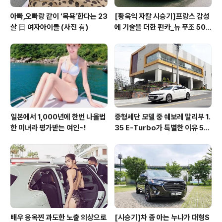
아빠,오빠랑 같이 ‘목욕’한다는 23
[황욱익 자칼 시승기]프랑스 감성
살 日 여자아이돌 (사진 有)
에 기술을 더한 펀카_뉴 푸조 508
GT 시승기
일본에서 1,000년에 한번 나올법
중형세단 모델 중 쉐보레 말리부 1.
한 미녀라 평가받는 여인~!
35 E-Turbo가 특별한 이유 5가
지_시승기
배우 응옥찐 과도한 노출 의상으로
[시승기]차 좀 아는 누나가 대형S