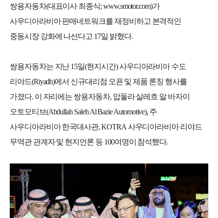
쌍용자동차
(
대표이사 최종식
; www.smotor.com)
가
사우디아라비아 판매네트워크를 재정비하고 본격적인
중동시장 강화에 나선다고
17
일 밝혔다
.
쌍용자동차는 지난
15
일
(
현지시간
)
사우디아라비아 수도
리야드
(Riyadh)
에서 신규대리점 오픈 및 제품 론칭 행사를
가졌다
.
이 자리에는 쌍용자동차
,
압둘라 살레흐 알 바자이
오토모티브
(Abdullah Saleh Al Bazie Automotive),
주
사우디아라비아 한국대사관
, KOTRA
사우디아라비아 리야드
무역관 관계자 및 현지언론 등
100
여명이 참석했다
.