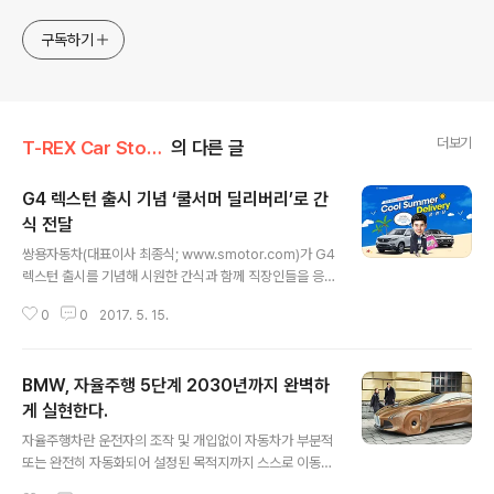
구독하기
더보기
T-REX Car Story/Car 시장&업계이야기
의 다른 글
G4 렉스턴 출시 기념 ‘쿨서머 딜리버리’로 간
식 전달
글 내용
쌍용자동차(대표이사 최종식; www.smotor.com)가 G4
렉스턴 출시를 기념해 시원한 간식과 함께 직장인들을 응
원 방문하는 ‘쿨서머 딜리버리’를 실시하며, 코란도 스포츠
0
0
2017. 5. 15.
더스타일 익스트림 모델을 새롭게 선보인다고 15일 밝혔
다. 쌍용차는 여름 무더위에도 열심히 일하는 직장인들을
위한 ‘한 여름의 산타클로스 프로젝트: 쿨서머 딜리버리(C
BMW, 자율주행 5단계 2030년까지 완벽하
ool Summer Delivery)’를 오는 8월까지 진행한다. 참
가를 원하는 사람은 쌍용자동차 홈페이지를 통해 근무지를
게 실현한다.
글 내용
비롯한 내용과 신청사연 등을 작성하면 된다. 신청기간은
자율주행차란 운전자의 조작 및 개입없이 자동차가 부분적
월별로 ▲5월 15~31일 ▲6월 5~30일 ▲7월 17일~8
또는 완전히 자동화되어 설정된 목적지까지 스스로 이동하
월 6일이다. 신청자 중 추첨을 통해 매월 30팀씩 총 90팀
는 것을 의미한다. 미국 도로교통안전국(NHTSA)은 자율