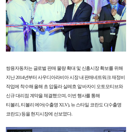
쌍용자동차는 글로벌 판매 물량 확대 및 신흥시장 확보를 위해
지난
2014
년부터 사우디아라비아 시장 내 판매네트워크 재정비
작업에 착수해 올해 초 압둘라 살레흐 알 바자이 오토모티브와
신규 대리점 계약을 체결했으며
,
이번 행사를 통해
티볼리
,
티볼리 에어
(
수출명
XLV),
뉴 스타일 코란도
C(
수출명
코란도
)
등을 현지시장에 선보였다
.