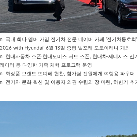
n
국내 최다 멤버 가입 전기차 전문 네이버 카페
‘
전기차동호회
2026 with Hyundai’ 6
월
13
일 증평 벨포레 모토아레나 개최
n
현대자동차 스폰
∙
현대모비스 서브 스폰
,
현대차∙제네시스 전
레이터
등 다양한 가족 체험 프로그램 운영
n
화장품 브랜드 쁘띠페 협찬
,
참가팀 전원에게 여행용 파우더 
n
전기차 문화 확산 및 이용자 의견 수렴의 장 마련
,
하반기 추