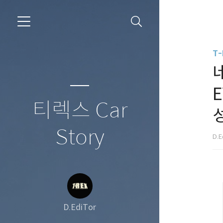
T-
티렉스 Car
Story
D.E
D.EdiTor