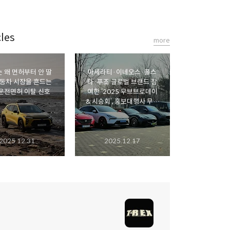
les
more
는 왜 면허부터 안 딸
마세라티·이네오스·폴스
자동차 시장을 흔드는
타·푸조 글로벌 브랜드 참
운전면허 이탈 신호
여한 ‘2025 무브브로데이
& 시승회’, 홍보대행사 무브
브로 인플루언서 마케팅 성
공적 운영 노하우 돋보여
2025.12.31
2025.12.17