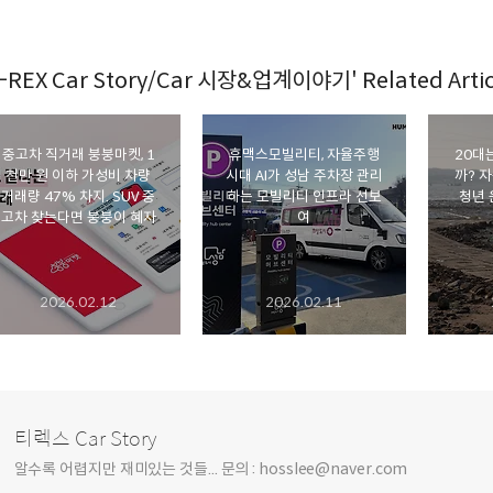
-REX Car Story/Car 시장&업계이야기' Related Artic
중고차 직거래 붕붕마켓, 1
휴맥스모빌리티, 자율주행
20대
천만 원 이하 가성비 차량
시대 AI가 성남 주차장 관리
까? 
거래량 47% 차지. SUV 중
하는 모빌리티 인프라 선보
청년 
고차 찾는다면 붕붕이 혜자
여
2026.02.12
2026.02.11
티렉스 Car Story
알수록 어렵지만 재미있는 것들... 문의 : hosslee@naver.com