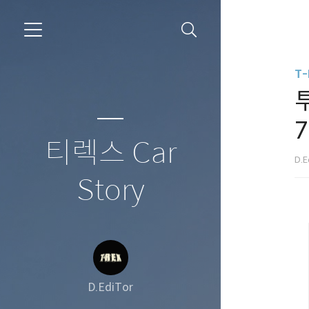
T-
티렉스 Car
D.E
Story
D.EdiTor