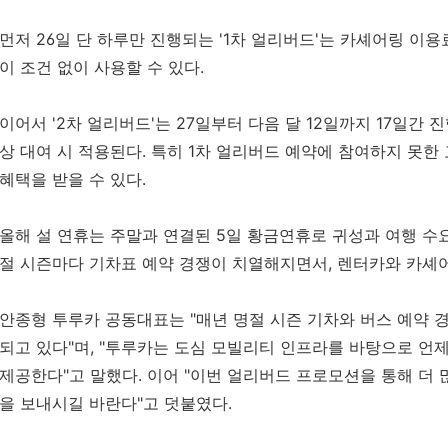
먼저
26
일 단 하루만 진행되는
'1
차 얼리버드
'
는 카셰어링 이용
이 조건 없이 사용할 수 있다
.
이어서
'2
차 얼리버드
'
는
27
일부터 다음 달
12
일까지
17
일간 
상 대여 시 적용된다
.
특히
1
차 얼리버드 예약에 참여하지 못한
혜택을 받을 수 있다
.
올해 설 연휴는 주말과 연결된
5
일 황금연휴로 귀성과 여행 수
절 시즌마다 기차표 예약 경쟁이 치열해지면서
,
렌터카와 카셰어
안종형 투루카 공동대표는
"
매년 명절 시즌 기차와 버스 예약
되고 있다
"
며
, "
투루카는 도심 모빌리티 인프라를 바탕으로 언제
제공한다
"
고 말했다
.
이어
"
이번 얼리버드 프로모션을 통해 더 
을 보내시길 바란다
"
고 덧붙였다
.