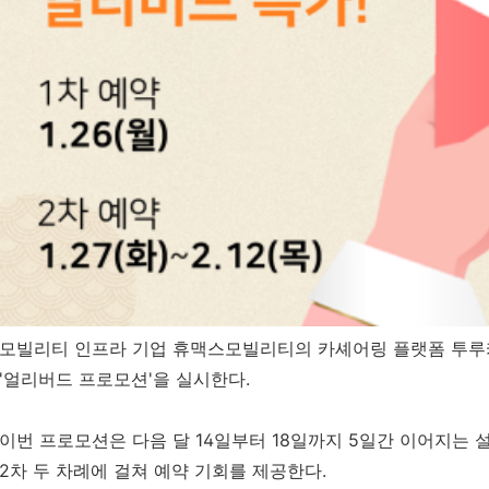
모빌리티 인프라 기업 휴맥스모빌리티의 카셰어링 플랫폼 투루
'
얼리버드 프로모션
'
을 실시한다
.
이번 프로모션은 다음 달
14
일부터
18
일까지
5
일간 이어지는 설
2
차 두 차례에 걸쳐 예약 기회를 제공한다
.