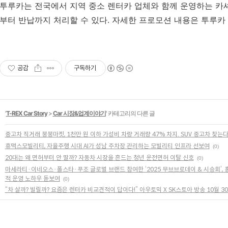
투루카는 전국에서 지역 중소 렌터카 업체와 함께 운영하는 카
부터 반납까지 처리할 수 있다
.
자세한 프로모션 내용은 투루카
공감
구독하기
'
T-REX Car Story
>
Car 시장&업계이야기
' 카테고리의 다른 글
중고차 직거래 붕붕마켓, 1천만 원 이하 가성비 차량 거래량 47% 차지. SUV 중고차 찾는
휴맥스모빌리티, 자율주행 시대 AI가 성남 주차장 관리하는 모빌리티 인프라 선보여
(0)
20대는 왜 면허부터 안 딸까? 자동차 시장을 흔드는 청년 운전면허 이탈 신호
(0)
마세라티·이네오스·폴스타·푸조 글로벌 브랜드 참여한 ‘2025 무브브로데이 & 시승회’,
적 운영 노하우 돋보여
(0)
“차 살까? 빌릴까? 요즘은 렌터카 비교견적이 답이다!” 아우토믹 X SK스토아 방송 10월 30